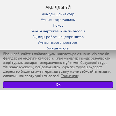
АҚЫЛДЫ ҮЙ
Ақылды шайнектер
Умные кофемашины
Псков
Умные вертикальные пылесосы
Ақылды робот шаңсорғыштар
Умные парогенераторы
Умные утюги
Біздің веб-сайтты пайдалануды жалғастыра отырып, сіз cookie
Умные аэрогрили
файлдарын өңдеуге келісесіз, оған мыналар кіреді: орналасқан
Умные мультиварки
жері туралы ақпарат; операциялық жүйе мен браузердің түрі,
Умные блендеры
тілі және нұсқасы; пайдаланылған құрылғы туралы ақпарат.
Ақылды дымқылдатқыштар
Деректер біздің қызметтерімізді ұсыну және веб-сайтымыздың
сапасын жақсарту үшін өңделеді.
Толығырақ
Умные вентиляторы
Умные ирригаторы
OK
Жуынатын бөлменің ақылды таразы
Умные роботы-мойщики окон
Ақылды мультипісіргіш
Мерч Polaris IQ Home
КЛИМАТ