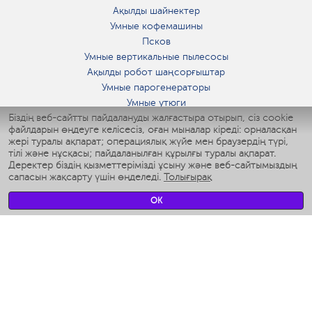
Ақылды шайнектер
Умные кофемашины
Псков
Умные вертикальные пылесосы
Ақылды робот шаңсорғыштар
Умные парогенераторы
Умные утюги
Біздің веб-сайтты пайдалануды жалғастыра отырып, сіз cookie
Умные аэрогрили
файлдарын өңдеуге келісесіз, оған мыналар кіреді: орналасқан
Умные мультиварки
жері туралы ақпарат; операциялық жүйе мен браузердің түрі,
Умные блендеры
тілі және нұсқасы; пайдаланылған құрылғы туралы ақпарат.
Ақылды дымқылдатқыштар
Деректер біздің қызметтерімізді ұсыну және веб-сайтымыздың
сапасын жақсарту үшін өңделеді.
Толығырақ
Умные вентиляторы
Умные ирригаторы
OK
Жуынатын бөлменің ақылды таразы
Умные роботы-мойщики окон
Ақылды мультипісіргіш
Мерч Polaris IQ Home
КЛИМАТ
Ылғалдандырғыштар