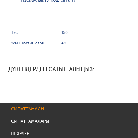
Нұсқаулықты көшіріп алу
Түсі
150
Ұсынылатын алаң
48
ДҮКЕНДЕРДЕН САТЫП АЛЫҢЫЗ:
СИПАТТАМАСЫ
СИПАТТАМАЛАРЫ
ПІКІРЛЕР