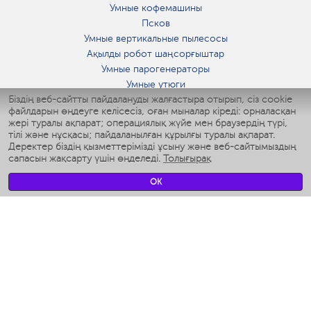
Умные кофемашины
Псков
Умные вертикальные пылесосы
Ақылды робот шаңсорғыштар
Умные парогенераторы
Умные утюги
Біздің веб-сайтты пайдалануды жалғастыра отырып, сіз cookie
Умные аэрогрили
файлдарын өңдеуге келісесіз, оған мыналар кіреді: орналасқан
Умные мультиварки
жері туралы ақпарат; операциялық жүйе мен браузердің түрі,
Умные блендеры
тілі және нұсқасы; пайдаланылған құрылғы туралы ақпарат.
Ақылды дымқылдатқыштар
Деректер біздің қызметтерімізді ұсыну және веб-сайтымыздың
сапасын жақсарту үшін өңделеді.
Толығырақ
Умные вентиляторы
Умные ирригаторы
OK
Жуынатын бөлменің ақылды таразы
Умные роботы-мойщики окон
Ақылды мультипісіргіш
Мерч Polaris IQ Home
КЛИМАТ
Ылғалдандырғыштар
Желдеткіштер