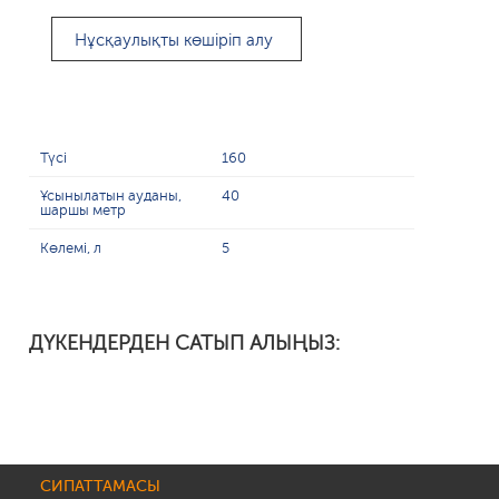
Нұсқаулықты көшіріп алу
Түсі
160
Ұсынылатын ауданы,
40
шаршы метр
Көлемі, л
5
ДҮКЕНДЕРДЕН САТЫП АЛЫҢЫЗ:
СИПАТТАМАСЫ