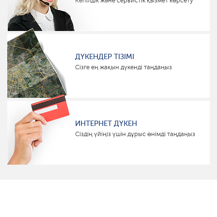
Кепілдік және сервистік қызмет көрсету
ДҮКЕНДЕР ТІЗІМІ
Сізге ең жақын дүкенді таңдаңыз
ИНТЕРНЕТ ДҮКЕН
Сіздің үйіңіз үшін дұрыс өнімді таңдаңыз