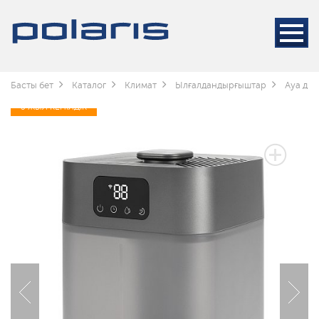
Басты бет
Каталог
Климат
Ылғалдандырғыштар
Ауа дым
3 ЖЫЛ КЕПІЛДІК