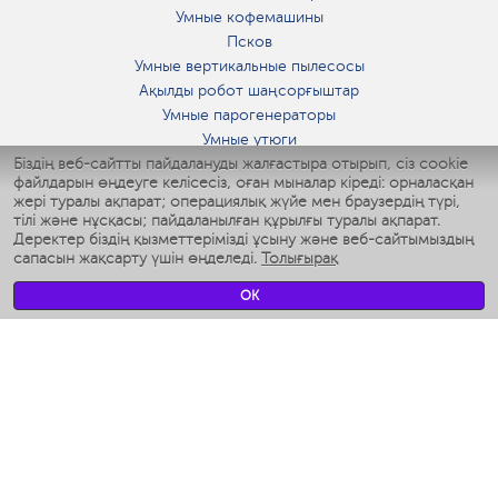
Умные кофемашины
Псков
Умные вертикальные пылесосы
Ақылды робот шаңсорғыштар
Умные парогенераторы
Умные утюги
Біздің веб-сайтты пайдалануды жалғастыра отырып, сіз cookie
Умные аэрогрили
файлдарын өңдеуге келісесіз, оған мыналар кіреді: орналасқан
Умные мультиварки
жері туралы ақпарат; операциялық жүйе мен браузердің түрі,
Умные блендеры
тілі және нұсқасы; пайдаланылған құрылғы туралы ақпарат.
Ақылды дымқылдатқыштар
Деректер біздің қызметтерімізді ұсыну және веб-сайтымыздың
сапасын жақсарту үшін өңделеді.
Толығырақ
Умные вентиляторы
Умные ирригаторы
OK
Жуынатын бөлменің ақылды таразы
Умные роботы-мойщики окон
Ақылды мультипісіргіш
Мерч Polaris IQ Home
КЛИМАТ
Ылғалдандырғыштар
Желдеткіштер