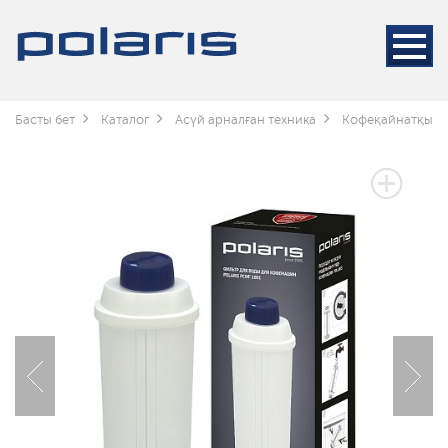
Басты бет
Каталог
Асүй арналған техника
Кофеқайнатқышт