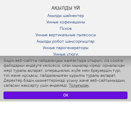
АҚЫЛДЫ ҮЙ
Ақылды шайнектер
Умные кофемашины
Псков
Умные вертикальные пылесосы
Ақылды робот шаңсорғыштар
Умные парогенераторы
Умные утюги
Біздің веб-сайтты пайдалануды жалғастыра отырып, сіз cookie
Умные аэрогрили
файлдарын өңдеуге келісесіз, оған мыналар кіреді: орналасқан
Умные мультиварки
жері туралы ақпарат; операциялық жүйе мен браузердің түрі,
Умные блендеры
тілі және нұсқасы; пайдаланылған құрылғы туралы ақпарат.
Ақылды дымқылдатқыштар
Деректер біздің қызметтерімізді ұсыну және веб-сайтымыздың
сапасын жақсарту үшін өңделеді.
Толығырақ
Умные вентиляторы
Умные ирригаторы
OK
Жуынатын бөлменің ақылды таразы
Умные роботы-мойщики окон
Ақылды мультипісіргіш
Мерч Polaris IQ Home
КЛИМАТ