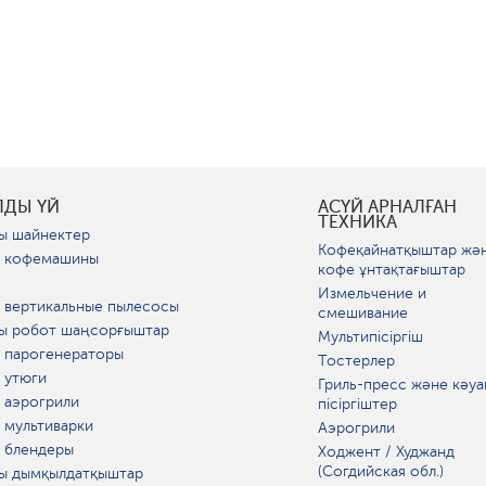
ЛДЫ ҮЙ
АСҮЙ АРНАЛҒАН
ТЕХНИКА
ы шайнектер
Кофеқайнатқыштар жә
 кофемашины
кофе ұнтақтағыштар
Измельчение и
 вертикальные пылесосы
смешивание
ы робот шаңсорғыштар
Мультипісіргіш
 парогенераторы
Тостерлер
 утюги
Гриль-пресс және кәуа
 аэрогрили
пісіргіштер
 мультиварки
Аэрогрили
 блендеры
Ходжент / Худжанд
(Согдийская обл.)
ы дымқылдатқыштар