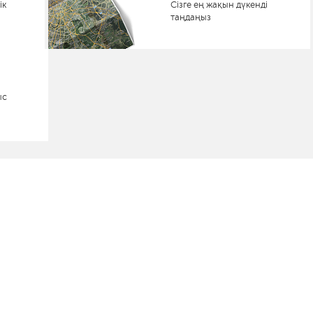
ік
Сізге ең жақын дүкенді
таңдаңыз
ыс