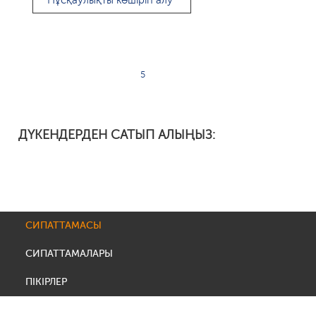
Нұсқаулықты көшіріп алу
5
ДҮКЕНДЕРДЕН САТЫП АЛЫҢЫЗ:
СИПАТТАМАСЫ
СИПАТТАМАЛАРЫ
ПІКІРЛЕР