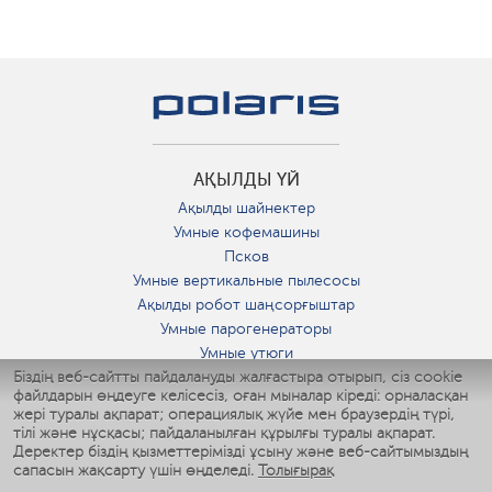
АҚЫЛДЫ ҮЙ
Ақылды шайнектер
Умные кофемашины
Псков
Умные вертикальные пылесосы
Ақылды робот шаңсорғыштар
Умные парогенераторы
Умные утюги
Біздің веб-сайтты пайдалануды жалғастыра отырып, сіз cookie
Умные аэрогрили
файлдарын өңдеуге келісесіз, оған мыналар кіреді: орналасқан
Умные мультиварки
жері туралы ақпарат; операциялық жүйе мен браузердің түрі,
Умные блендеры
тілі және нұсқасы; пайдаланылған құрылғы туралы ақпарат.
Ақылды дымқылдатқыштар
Деректер біздің қызметтерімізді ұсыну және веб-сайтымыздың
сапасын жақсарту үшін өңделеді.
Толығырақ
Умные вентиляторы