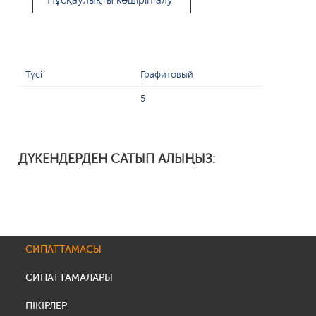
Нұсқаулықты көшіріп алу
Түсі
Графитовый
5
ДҮКЕНДЕРДЕН САТЫП АЛЫҢЫЗ:
СИПАТТАМАСЫ
СИПАТТАМАЛАРЫ
ПІКІРЛЕР