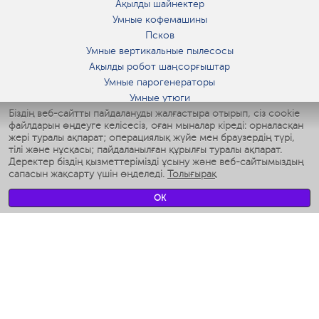
Ақылды шайнектер
Умные кофемашины
Псков
Умные вертикальные пылесосы
Ақылды робот шаңсорғыштар
Умные парогенераторы
Умные утюги
Біздің веб-сайтты пайдалануды жалғастыра отырып, сіз cookie
Умные аэрогрили
файлдарын өңдеуге келісесіз, оған мыналар кіреді: орналасқан
Умные мультиварки
жері туралы ақпарат; операциялық жүйе мен браузердің түрі,
Умные блендеры
тілі және нұсқасы; пайдаланылған құрылғы туралы ақпарат.
Ақылды дымқылдатқыштар
Деректер біздің қызметтерімізді ұсыну және веб-сайтымыздың
сапасын жақсарту үшін өңделеді.
Толығырақ
Умные вентиляторы
Умные ирригаторы
OK
Жуынатын бөлменің ақылды таразы
Умные роботы-мойщики окон
Ақылды мультипісіргіш
Мерч Polaris IQ Home
КЛИМАТ
Ылғалдандырғыштар
Желдеткіштер