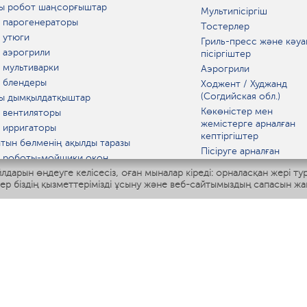
ы робот шаңсорғыштар
Мультипісіргіш
 парогенераторы
Тостерлер
 утюги
Гриль-пресс және кәуа
 аэрогрили
пісіргіштер
 мультиварки
Аэрогрили
 блендеры
Ходжент / Худжанд
(Согдийская обл.)
ы дымқылдатқыштар
Көкөністер мен
 вентиляторы
жемістерге арналған
 ирригаторы
кептіргіштер
тын бөлменің ақылды таразы
Пісіруге арналған
 роботы-мойщики окон
аспаптар
лдарын өңдеуге келісесіз, оған мыналар кіреді: орналасқан жері ту
ы мультипісіргіш
Асүй таразылары
тер біздің қызметтерімізді ұсыну және веб-сайтымыздың сапасын жа
Polaris IQ Home
Қысқа толқынды пеште
МАТ
ЫДЫС-АЯҚ
дандырғыштар
ткіштер
азартқыштар