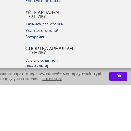
Еден үстілік таразы
ҮЙГЕ АРНАЛҒАН
ТЕХНИКА
п
Техника для уборки
Уход за одеждой
Батарейки
СПОРТҚА АРНАЛҒАН
ТЕХНИКА
Электр өздігінен
зырлауықтар
ралы ақпарат; операциялық жүйе мен браузердің түрі,
OK
ВСТРАИВАЕМАЯ
қсарту үшін өңделеді.
Толығырақ
ТЕХНИКА
р
Вытяжки
Варочные панели
Духовые шкафы
Посудомоечные машины
СЕРВИСТІК
ОРТАЛЫҚТАР