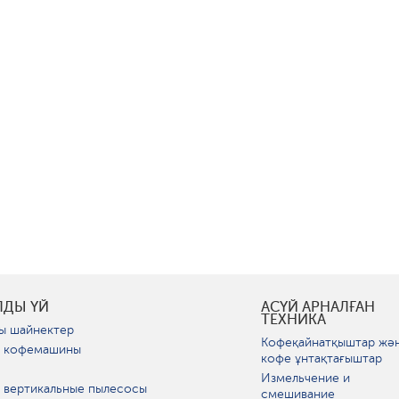
ЛДЫ ҮЙ
АСҮЙ АРНАЛҒАН
ТЕХНИКА
ы шайнектер
Кофеқайнатқыштар жә
 кофемашины
кофе ұнтақтағыштар
Измельчение и
 вертикальные пылесосы
смешивание