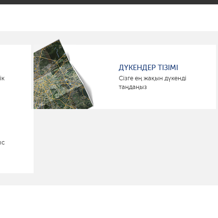
ДҮКЕНДЕР ТІЗІМІ
ік
Сізге ең жақын дүкенді
таңдаңыз
ыс