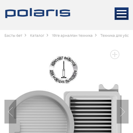
Басты бет
Каталог
Үйге арналған техника
Техника для убор