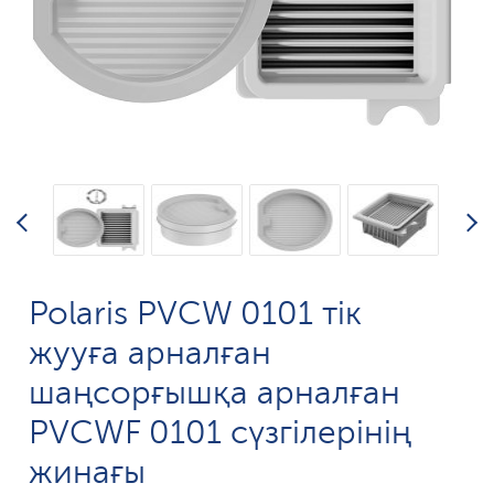
Polaris PVCW 0101 тік
жууға арналған
шаңсорғышқа арналған
PVCWF 0101 сүзгілерінің
жинағы