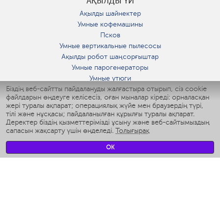
АҚЫЛДЫ ҮЙ
Ақылды шайнектер
Умные кофемашины
Псков
Умные вертикальные пылесосы
Ақылды робот шаңсорғыштар
Умные парогенераторы
Умные утюги
Біздің веб-сайтты пайдалануды жалғастыра отырып, сіз cookie
Умные аэрогрили
файлдарын өңдеуге келісесіз, оған мыналар кіреді: орналасқан
Умные мультиварки
жері туралы ақпарат; операциялық жүйе мен браузердің түрі,
Умные блендеры
тілі және нұсқасы; пайдаланылған құрылғы туралы ақпарат.
Ақылды дымқылдатқыштар
Деректер біздің қызметтерімізді ұсыну және веб-сайтымыздың
сапасын жақсарту үшін өңделеді.
Толығырақ
Умные вентиляторы
Умные ирригаторы
OK
Жуынатын бөлменің ақылды таразы
Умные роботы-мойщики окон
Ақылды мультипісіргіш
Мерч Polaris IQ Home
КЛИМАТ
Ылғалдандырғыштар