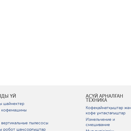
ЛДЫ ҮЙ
АСҮЙ АРНАЛҒАН
ТЕХНИКА
ы шайнектер
Кофеқайнатқыштар жә
 кофемашины
кофе ұнтақтағыштар
Измельчение и
 вертикальные пылесосы
смешивание
ы робот шаңсорғыштар