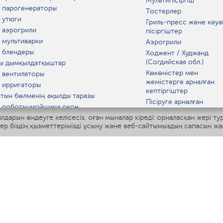
Мультипісіргіш
 парогенераторы
Тостерлер
 утюги
Гриль-пресс және кәуа
 аэрогрили
пісіргіштер
 мультиварки
Аэрогрили
 блендеры
Ходжент / Худжанд
(Согдийская обл.)
ы дымқылдатқыштар
Көкөністер мен
 вентиляторы
жемістерге арналған
 ирригаторы
кептіргіштер
тын бөлменің ақылды таразы
Пісіруге арналған
 роботы-мойщики окон
аспаптар
лдарын өңдеуге келісесіз, оған мыналар кіреді: орналасқан жері ту
ы мультипісіргіш
Асүй таразылары
тер біздің қызметтерімізді ұсыну және веб-сайтымыздың сапасын жа
Polaris IQ Home
Қысқа толқынды пеште
МАТ
ЫДЫС-АЯҚ
дандырғыштар
ткіштер
азартқыштар