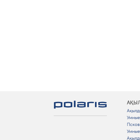
АҚЫ
Ақылд
Умные
Псков
Умные
Ақылд