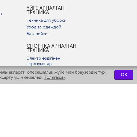
ҮЙГЕ АРНАЛҒАН
ТЕХНИКА
п
Техника для уборки
Уход за одеждой
Батарейки
СПОРТҚА АРНАЛҒАН
ТЕХНИКА
Электр өздігінен
зырлауықтар
ралы ақпарат; операциялық жүйе мен браузердің түрі,
OK
ВСТРАИВАЕМАЯ
қсарту үшін өңделеді.
Толығырақ
ТЕХНИКА
р
Вытяжки
Варочные панели
Духовые шкафы
Посудомоечные машины
СЕРВИСТІК
ОРТАЛЫҚТАР
СВЯЗАТЬСЯ С НАМИ