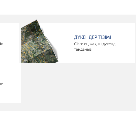
ДҮКЕНДЕР ТІЗІМІ
ік
Сізге ең жақын дүкенді
таңдаңыз
ыс