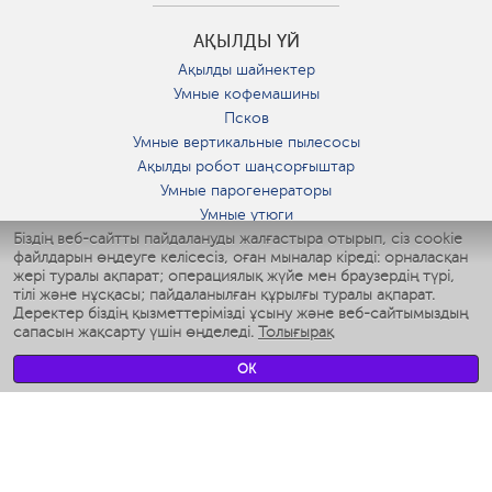
АҚЫЛДЫ ҮЙ
Ақылды шайнектер
Умные кофемашины
Псков
Умные вертикальные пылесосы
Ақылды робот шаңсорғыштар
Умные парогенераторы
Умные утюги
Біздің веб-сайтты пайдалануды жалғастыра отырып, сіз cookie
Умные аэрогрили
файлдарын өңдеуге келісесіз, оған мыналар кіреді: орналасқан
Умные мультиварки
жері туралы ақпарат; операциялық жүйе мен браузердің түрі,
Умные блендеры
тілі және нұсқасы; пайдаланылған құрылғы туралы ақпарат.
Ақылды дымқылдатқыштар
Деректер біздің қызметтерімізді ұсыну және веб-сайтымыздың
сапасын жақсарту үшін өңделеді.
Толығырақ
Умные вентиляторы
Умные ирригаторы
OK
Жуынатын бөлменің ақылды таразы
Умные роботы-мойщики окон
Ақылды мультипісіргіш
Мерч Polaris IQ Home