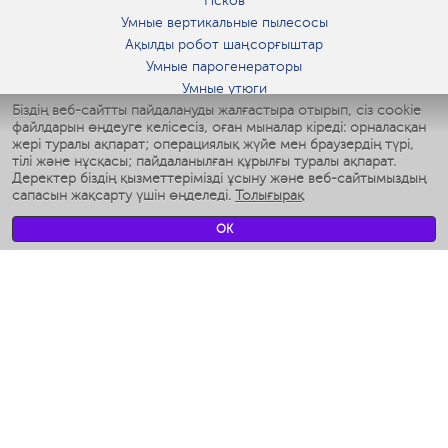
Псков
Умные вертикальные пылесосы
Ақылды робот шаңсорғыштар
Умные парогенераторы
Умные утюги
Біздің веб-сайтты пайдалануды жалғастыра отырып, сіз cookie
Умные аэрогрили
файлдарын өңдеуге келісесіз, оған мыналар кіреді: орналасқан
Умные мультиварки
жері туралы ақпарат; операциялық жүйе мен браузердің түрі,
Умные блендеры
тілі және нұсқасы; пайдаланылған құрылғы туралы ақпарат.
Ақылды дымқылдатқыштар
Деректер біздің қызметтерімізді ұсыну және веб-сайтымыздың
сапасын жақсарту үшін өңделеді.
Толығырақ
Умные вентиляторы
Умные ирригаторы
OK
Жуынатын бөлменің ақылды таразы
Умные роботы-мойщики окон
Ақылды мультипісіргіш
Мерч Polaris IQ Home
КЛИМАТ
Ылғалдандырғыштар
Желдеткіштер
Ауа тазартқыштар