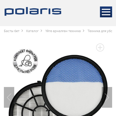
Басты бет
Каталог
Үйге арналған техника
Техника для убор