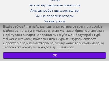
Умные вертикальные пылесосы
Ақылды робот шаңсорғыштар
Умные парогенераторы
Умные утюги
Біздің веб-сайтты пайдалануды жалғастыра отырып, сіз cookie
Умные аэрогрили
файлдарын өңдеуге келісесіз, оған мыналар кіреді: орналасқан
Умные мультиварки
жері туралы ақпарат; операциялық жүйе мен браузердің түрі,
Умные блендеры
тілі және нұсқасы; пайдаланылған құрылғы туралы ақпарат.
Ақылды дымқылдатқыштар
Деректер біздің қызметтерімізді ұсыну және веб-сайтымыздың
сапасын жақсарту үшін өңделеді.
Толығырақ
Умные вентиляторы
Умные ирригаторы
OK
Жуынатын бөлменің ақылды таразы
Умные роботы-мойщики окон
Ақылды мультипісіргіш
Мерч Polaris IQ Home
КЛИМАТ
Ылғалдандырғыштар
Желдеткіштер
Ауа тазартқыштар