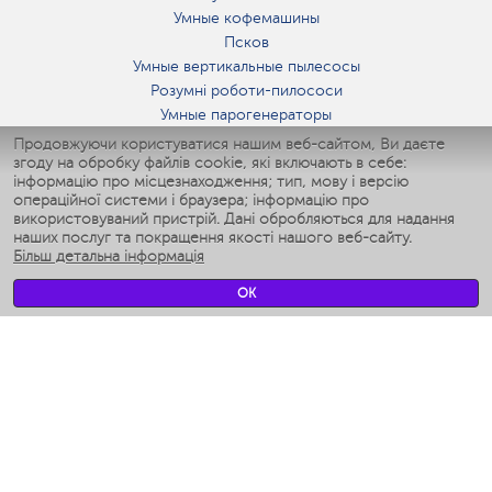
Умные кофемашины
Псков
Умные вертикальные пылесосы
Розумні роботи-пилососи
Умные парогенераторы
Умные утюги
Продовжуючи користуватися нашим веб-сайтом, Ви даєте
згоду на обробку файлів cookie, які включають в себе:
Умные аэрогрили
інформацію про місцезнаходження; тип, мову і версію
Умные мультиварки
операційної системи і браузера; інформацію про
Умные блендеры
використовуваний пристрій. Дані обробляються для надання
Розумні зволожувачі
наших послуг та покращення якості нашого веб-сайту.
Більш детальна інформація
Умные вентиляторы
Умные ирригаторы
OK
Розумні підлогові ваги
Умные роботы-мойщики окон
Розумні мультиварки
Мерч Polaris IQ Home
КЛІМАТ
зволожувачі
Вентилятори