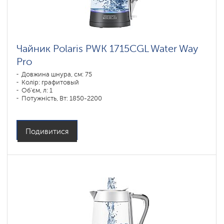
IQ
home
Чайники
PRO
COLLECTION
Чайник Polaris PWK 1715CGL Water Way
Pro
Довжина шнура, см: 75
Колір: графитовый
Об'єм, л: 1
Потужність, Вт: 1850-2200
Подивитися