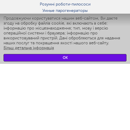
Розумні роботи-пилососи
Умные парогенераторы
Умные утюги
Продовжуючи користуватися нашим веб-сайтом, Ви даєте
згоду на обробку файлів cookie, які включають в себе:
Умные аэрогрили
інформацію про місцезнаходження; тип, мову і версію
Умные мультиварки
операційної системи і браузера; інформацію про
Умные блендеры
використовуваний пристрій. Дані обробляються для надання
Розумні зволожувачі
наших послуг та покращення якості нашого веб-сайту.
Більш детальна інформація
Умные вентиляторы
Умные ирригаторы
OK
Розумні підлогові ваги
Умные роботы-мойщики окон
Розумні мультиварки
Мерч Polaris IQ Home
КЛІМАТ
зволожувачі
Вентилятори
очищувачі повітря
ТЕХНІКА ДЛЯ КУХНІ