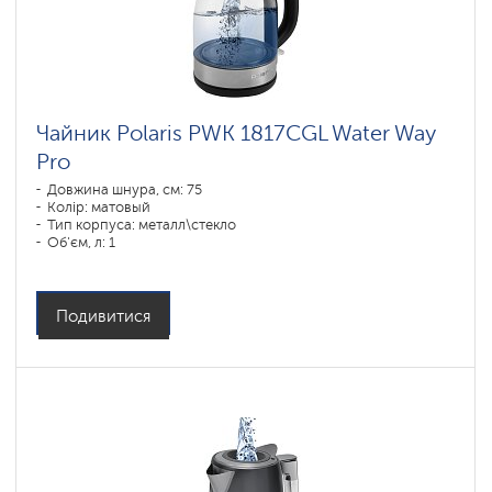
Чайник Polaris PWK 1817CGL Water Way
Pro
Довжина шнура, см: 75
Колір: матовый
Тип корпуса: металл\стекло
Об'єм, л: 1
Потужність, Вт: 1850-2200
Подивитися