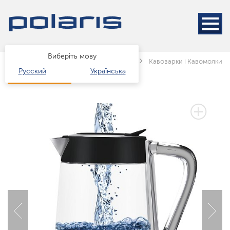
Виберіть мову
Головна
Каталог
Техніка для кухні
Кавоварки і Кавомолки
Русский
Українська
3 РОКИ ГАРАНТІЇ