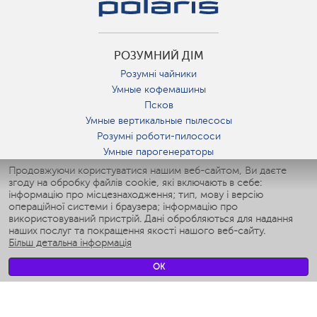
РОЗУМНИЙ ДІМ
Розумні чайники
Умные кофемашины
Псков
Умные вертикальные пылесосы
Розумні роботи-пилососи
Умные парогенераторы
Умные утюги
Продовжуючи користуватися нашим веб-сайтом, Ви даєте
згоду на обробку файлів cookie, які включають в себе:
Умные аэрогрили
інформацію про місцезнаходження; тип, мову і версію
Умные мультиварки
операційної системи і браузера; інформацію про
Умные блендеры
використовуваний пристрій. Дані обробляються для надання
Розумні зволожувачі
наших послуг та покращення якості нашого веб-сайту.
Більш детальна інформація
Умные вентиляторы
Умные ирригаторы
OK
Розумні підлогові ваги
Умные роботы-мойщики окон
Розумні мультиварки