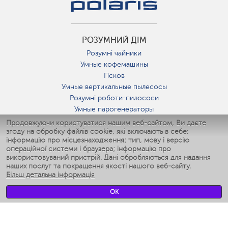
РОЗУМНИЙ ДІМ
Розумні чайники
Умные кофемашины
Псков
Умные вертикальные пылесосы
Розумні роботи-пилососи
Умные парогенераторы
Умные утюги
Продовжуючи користуватися нашим веб-сайтом, Ви даєте
згоду на обробку файлів cookie, які включають в себе:
Умные аэрогрили
інформацію про місцезнаходження; тип, мову і версію
Умные мультиварки
операційної системи і браузера; інформацію про
Умные блендеры
використовуваний пристрій. Дані обробляються для надання
Розумні зволожувачі
наших послуг та покращення якості нашого веб-сайту.
Більш детальна інформація
Умные вентиляторы
Умные ирригаторы
OK
Розумні підлогові ваги
Умные роботы-мойщики окон
Розумні мультиварки