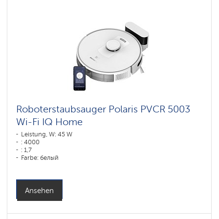
Roboterstaubsauger Polaris PVCR 5003
Wi-Fi IQ Home
Leistung, W: 45 W
: 4000
: 1,7
Farbe: белый
Reinigungstyp: trocken und nass
Seitenbürsten: 1
Ansehen