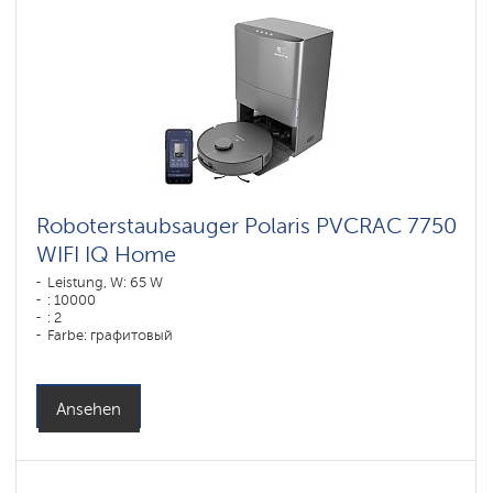
Wi-
Fi
Roboter-
Staubsauger
Polaris
IQ
home
Komponenten
für
Roboterstaubsauger
Roboterstaubsauger Polaris PVCRAC 7750
WIFI IQ Home
Leistung, W: 65 W
: 10000
: 2
Farbe: графитовый
Reinigungstyp: сухая, влажная, комбинированная
Seitenbürsten: 2
Ansehen