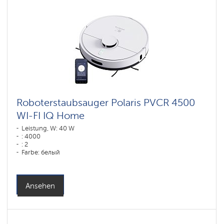
Wi-
Fi
Roboter-
Staubsauger
Polaris
IQ
home
Komponenten
für
Roboterstaubsauger
Roboterstaubsauger Polaris PVCR 4500
WI-FI IQ Home
Leistung, W: 40 W
: 4000
: 2
Farbe: белый
Reinigungstyp: сухая, влажная, комбинированная
Seitenbürsten: 2
Ansehen