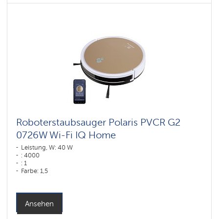
Roboterstaubsauger Polaris PVCR G2
0726W Wi-Fi IQ Home
Leistung, W: 40 W
: 4000
: 1
Farbe: 1,5
Farbe: золотой
Reinigungstyp: trocken und nass
Seitenbürsten: 2
Ansehen