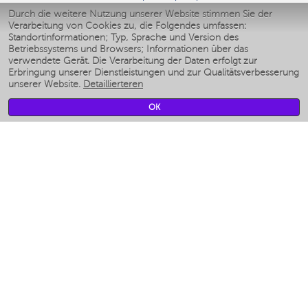
Умные утюги
Durch die weitere Nutzung unserer Website stimmen Sie der
Verarbeitung von Cookies zu, die Folgendes umfassen:
Умные аэрогрили
Standortinformationen; Typ, Sprache und Version des
Умные мультиварки
Betriebssystems und Browsers; Informationen über das
Умные блендеры
verwendete Gerät. Die Verarbeitung der Daten erfolgt zur
Smarte befeuchter
Erbringung unserer Dienstleistungen und zur Qualitätsverbesserung
unserer Website.
Detaillierteren
Умные вентиляторы
Умные ирригаторы
OK
Smarte Personenwaage
Умные роботы-мойщики окон
Smarter Multikocher
Мерч Polaris IQ Home
KLIMA
Luftbefeuchter
Ventilatoren
Luftreiniger
KÜCHENGERÄTE
Kaffeemaschinen und kaffeemühlen
Измельчение и смешивание