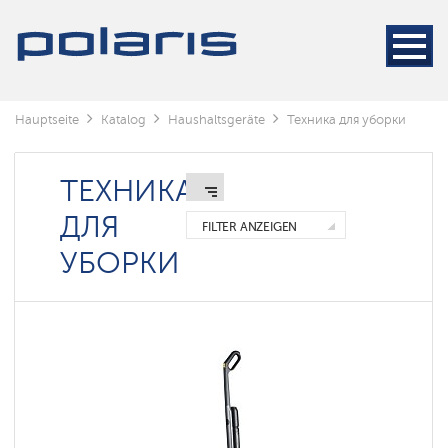
Staubsauger
Dampfreiniger
Беспроводные
электрошвабры
Hauptseite
Katalog
Haushaltsgeräte
Техника для уборки
Роботы-
мойщики
окон
ТЕХНИКА
ДЛЯ
FILTER ANZEIGEN
УБОРКИ