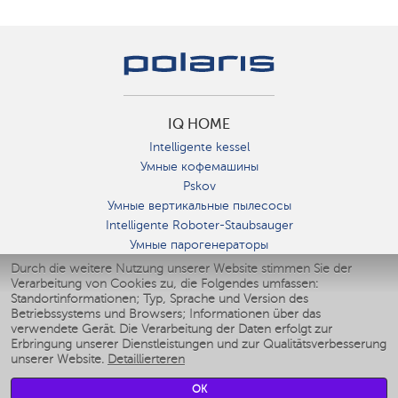
IQ HOME
Intelligente kessel
Умные кофемашины
Pskov
Умные вертикальные пылесосы
Intelligente Roboter-Staubsauger
Умные парогенераторы
Умные утюги
Durch die weitere Nutzung unserer Website stimmen Sie der
Verarbeitung von Cookies zu, die Folgendes umfassen:
Умные аэрогрили
Standortinformationen; Typ, Sprache und Version des
Умные мультиварки
Betriebssystems und Browsers; Informationen über das
Умные блендеры
verwendete Gerät. Die Verarbeitung der Daten erfolgt zur
Smarte befeuchter
Erbringung unserer Dienstleistungen und zur Qualitätsverbesserung
unserer Website.
Detaillierteren
Умные вентиляторы
Умные ирригаторы
OK