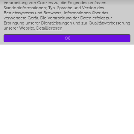
Verarbeitung von Cookies zu, die Folgendes umfassen:
Умные аэрогрили
Standortinformationen; Typ, Sprache und Version des
Умные мультиварки
Betriebssystems und Browsers; Informationen über das
Умные блендеры
verwendete Gerät. Die Verarbeitung der Daten erfolgt zur
Smarte befeuchter
Erbringung unserer Dienstleistungen und zur Qualitätsverbesserung
unserer Website.
Detaillierteren
Умные вентиляторы
Умные ирригаторы
OK
Smarte Personenwaage
Умные роботы-мойщики окон
Smarter Multikocher
Мерч Polaris IQ Home
KLIMA
Luftbefeuchter
Ventilatoren
Luftreiniger
KÜCHENGERÄTE
Kaffeemaschinen und kaffeemühlen
Измельчение и смешивание
Multi-Herd