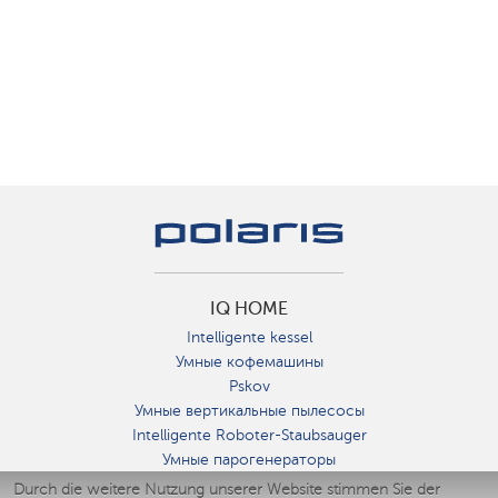
IQ HOME
Intelligente kessel
Умные кофемашины
Pskov
Умные вертикальные пылесосы
Intelligente Roboter-Staubsauger
Умные парогенераторы
Умные утюги
Durch die weitere Nutzung unserer Website stimmen Sie der