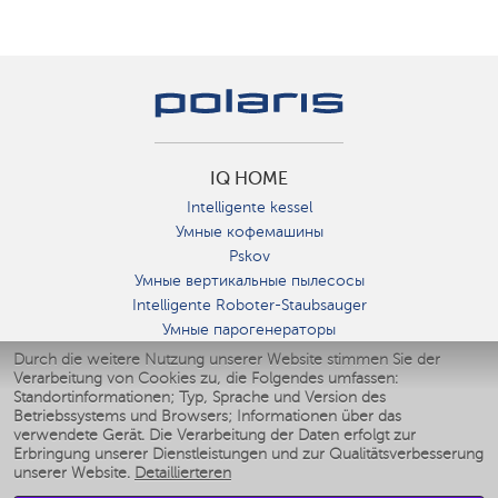
IQ HOME
Intelligente kessel
Умные кофемашины
Pskov
Умные вертикальные пылесосы
Intelligente Roboter-Staubsauger
Умные парогенераторы
Умные утюги
Durch die weitere Nutzung unserer Website stimmen Sie der
Verarbeitung von Cookies zu, die Folgendes umfassen:
Умные аэрогрили
Standortinformationen; Typ, Sprache und Version des
Умные мультиварки
Betriebssystems und Browsers; Informationen über das
Умные блендеры
verwendete Gerät. Die Verarbeitung der Daten erfolgt zur
Smarte befeuchter
Erbringung unserer Dienstleistungen und zur Qualitätsverbesserung
unserer Website.
Detaillierteren
Умные вентиляторы