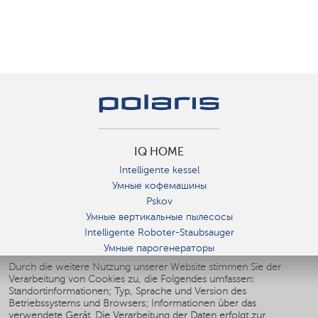
IQ HOME
Intelligente kessel
Умные кофемашины
Pskov
Умные вертикальные пылесосы
Intelligente Roboter-Staubsauger
Умные парогенераторы
Умные утюги
Durch die weitere Nutzung unserer Website stimmen Sie der
Verarbeitung von Cookies zu, die Folgendes umfassen:
Умные аэрогрили
Standortinformationen; Typ, Sprache und Version des
Умные мультиварки
Betriebssystems und Browsers; Informationen über das
Умные блендеры
verwendete Gerät. Die Verarbeitung der Daten erfolgt zur