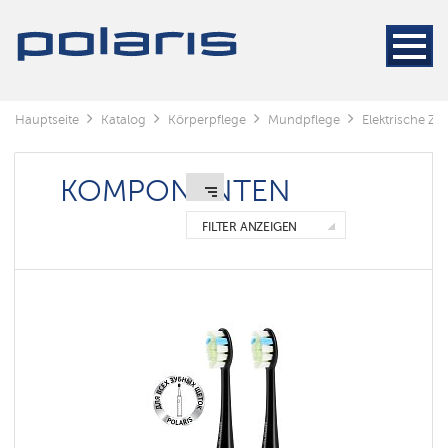
Elektrische
Zahnbürsten
Ирригаторы
Зубные
Hauptseite
Katalog
Körperpflege
Mundpflege
Elektrische Z
пасты
KOMPONENTEN
Komponenten
FILTER ANZEIGEN