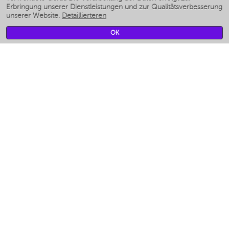
Smarte befeuchter
Erbringung unserer Dienstleistungen und zur Qualitätsverbesserung
unserer Website.
Detaillierteren
Умные вентиляторы
Умные ирригаторы
OK
Smarte Personenwaage
Умные роботы-мойщики окон
Smarter Multikocher
Мерч Polaris IQ Home
KLIMA
Luftbefeuchter
Ventilatoren
Luftreiniger
KÜCHENGERÄTE
Kaffeemaschinen und kaffeemühlen
Измельчение и смешивание
Multi-Herd
Toaster
Gitter
Аэрогрили