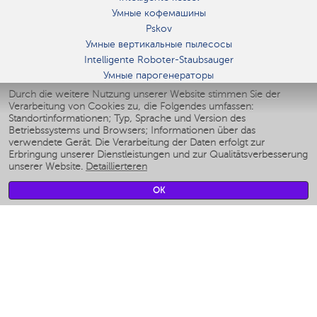
Умные кофемашины
Pskov
Умные вертикальные пылесосы
Intelligente Roboter-Staubsauger
Умные парогенераторы
Умные утюги
Durch die weitere Nutzung unserer Website stimmen Sie der
Verarbeitung von Cookies zu, die Folgendes umfassen:
Умные аэрогрили
Standortinformationen; Typ, Sprache und Version des
Умные мультиварки
Betriebssystems und Browsers; Informationen über das
Умные блендеры
verwendete Gerät. Die Verarbeitung der Daten erfolgt zur
Smarte befeuchter
Erbringung unserer Dienstleistungen und zur Qualitätsverbesserung
unserer Website.
Detaillierteren
Умные вентиляторы
Умные ирригаторы
OK
Smarte Personenwaage
Умные роботы-мойщики окон
Smarter Multikocher
Мерч Polaris IQ Home
KLIMA
Luftbefeuchter
Ventilatoren