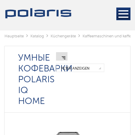
Кофемашины
Kaffeemaschinen
Kaffeemühlen
Hauptseite
Katalog
Küchengeräte
Kaffeemaschinen und kaffee
Wasserkocher
УМНЫЕ
Рожковые
кофеварки
КОФЕВАРКИ
FILTER ANZEIGEN
Капсульные
кофеварки
POLARIS
Умные
IQ
кофеварки
Polaris
HOME
IQ
home