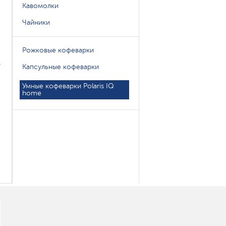
Кавомолки
Чайники
Рожковые кофеварки
M
Капсульные кофеварки
Умные кофеварки Polaris IQ
home