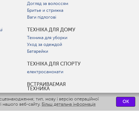
Догляд за волоссям
Бритье и стрижка
Ваги підлогові
ТЕХНІКА ДЛЯ ДОМУ
ці
Техника для уборки
Уход за одеждой
Батарейки
ТЕХНІКА ДЛЯ СПОРТУ
електросамокати
ВСТРАИВАЕМАЯ
ТЕХНИКА
Вытяжки
цезнаходження; тип, мову і версію операційної
OK
Варочные панели
і нашого веб-сайту.
Більш детальна інформація
Духовые шкафы
Посудомоечные машины
СЕРВІСНІ ЦЕНТРИ
СВЯЗАТЬСЯ С НАМИ