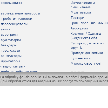
 кофемашины
Измельчение и
смешивание
Мультиварки
 вертикальные пылесосы
Тостери
ні роботи-пилососи
Гриль-прес і шашлични
 парогенераторы
Аэрогрили
 утюги
Ходжент / Худжанд
 аэрогрили
(Согдийская обл.)
 мультиварки
Сушарки для овочів і
 блендеры
фруктів
ні зволожувачі
Прилади для випічки
 вентиляторы
Кухонні ваги
 ирригаторы
Мікрохвильові печі
і підлогові ваги
 роботы-мойщики окон
ПОСУД
 обробку файлів cookie, які включають в себе: інформацію про міс
ні мультиварки
 Дані обробляються для надання наших послуг та покращення якост
Polaris IQ Home
АТ
жувачі
лятори