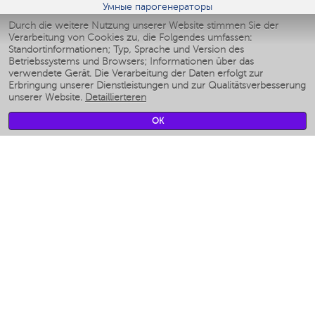
Умные парогенераторы
Умные утюги
Durch die weitere Nutzung unserer Website stimmen Sie der
Verarbeitung von Cookies zu, die Folgendes umfassen:
Умные аэрогрили
Standortinformationen; Typ, Sprache und Version des
Умные мультиварки
Betriebssystems und Browsers; Informationen über das
Умные блендеры
verwendete Gerät. Die Verarbeitung der Daten erfolgt zur
Smarte befeuchter
Erbringung unserer Dienstleistungen und zur Qualitätsverbesserung
unserer Website.
Detaillierteren
Умные вентиляторы
Умные ирригаторы
OK
Smarte Personenwaage
Умные роботы-мойщики окон
Smarter Multikocher
Мерч Polaris IQ Home
KLIMA
Luftbefeuchter
Ventilatoren
Luftreiniger
KÜCHENGERÄTE
Kaffeemaschinen und kaffeemühlen