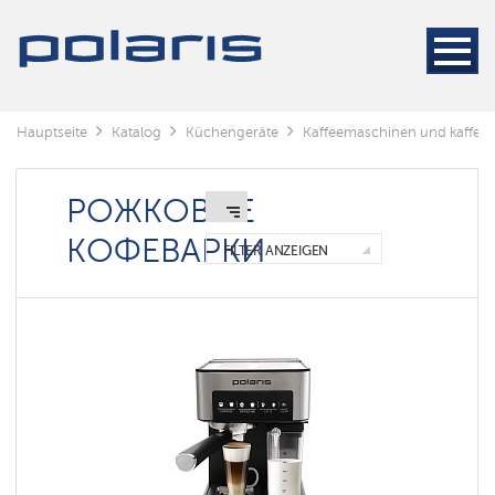
Кофемашины
Kaffeemaschinen
Kaffeemühlen
Hauptseite
Katalog
Küchengeräte
Kaffeemaschinen und kaffee
Wasserkocher
РОЖКОВЫЕ
Рожковые
кофеварки
КОФЕВАРКИ
FILTER ANZEIGEN
Капсульные
кофеварки
Умные
кофеварки
Polaris
IQ
home