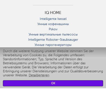
IQ HOME
Intelligente kessel
Умные кофемашины
Pskov
Умные вертикальные пылесосы
Intelligente Roboter-Staubsauger
Умные парогенераторы
Умные утюги
Durch die weitere Nutzung unserer Website stimmen Sie der
Verarbeitung von Cookies zu, die Folgendes umfassen:
Умные аэрогрили
Standortinformationen; Typ, Sprache und Version des
Умные мультиварки
Betriebssystems und Browsers; Informationen über das
Умные блендеры
verwendete Gerät. Die Verarbeitung der Daten erfolgt zur
Smarte befeuchter
Erbringung unserer Dienstleistungen und zur Qualitätsverbesserung
unserer Website.
Detaillierteren
Умные вентиляторы
Умные ирригаторы
OK
Smarte Personenwaage
Умные роботы-мойщики окон
Smarter Multikocher
Мерч Polaris IQ Home