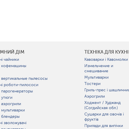
УМНИЙ ДІМ
ТЕХНІКА ДЛЯ КУХНІ
ні чайники
Кавоварки і Кавомолки
 кофемашины
Измельчение и
смешивание
Мультиварки
 вертикальные пылесосы
Тостери
ні роботи-пилососи
Гриль-прес і шашлични
 парогенераторы
Аэрогрили
 утюги
Ходжент / Худжанд
 аэрогрили
(Согдийская обл.)
 мультиварки
Сушарки для овочів і
 блендеры
фруктів
ні зволожувачі
Прилади для випічки