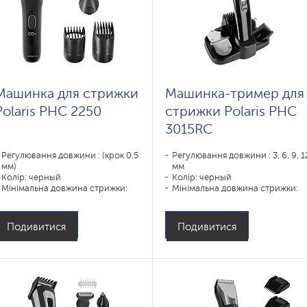
Машинка для стрижки
Машинка-тример для
Polaris PHC 2250
стрижки Polaris PHC
3015RC
Регулювання довжини : (крок 0.5
Регулювання довжини : 3, 6, 9, 1
мм)
мм
Колір: черный
Колір: черный
Мінімальна довжина стрижки:
Мінімальна довжина стрижки:
0,5
0,5
Призначення:
Призначення:
усы,борода,тело,волосы
усы,борода,тело,волосы
Подивитися
Подивитися