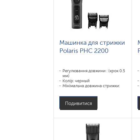
Машинка для стрижки
Polaris PHC 2200
Регулювання довжини : (крок 0.5
мм)
Колір: черный
Мінімальна довжина стрижки:
0,8
Призначення:
уши,борода,тело,волосы
Подивитися