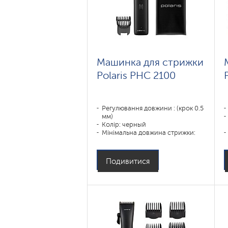
Машинка для стрижки
Polaris PHC 2100
Регулювання довжини : (крок 0.5
мм)
Колір: черный
Мінімальна довжина стрижки:
0,5
Призначення:
усы,борода,тело,волосы
Подивитися