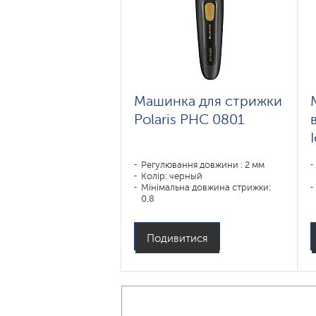
Машинка для стрижки
Polaris PHC 0801
Регулювання довжини : 2 мм
Колір: черный
Мінімальна довжина стрижки:
0,8
Призначення:
усы,борода,тело,волосы
Подивитися