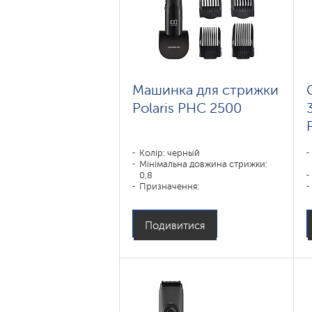
Машинка для стрижки
Polaris PHC 2500
Колір: черный
Мінімальна довжина стрижки:
0,8
Призначення:
усы,борода,волосы
Подивитися