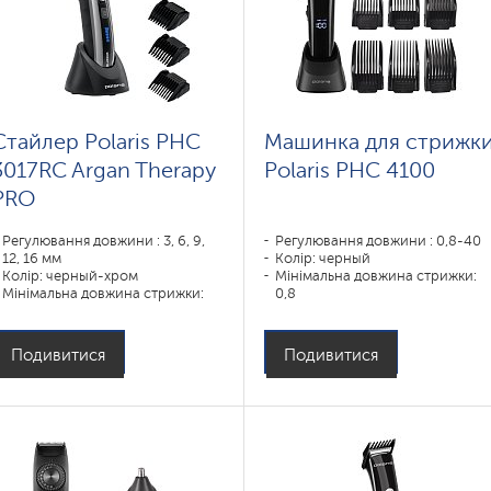
Стайлер Polaris PHC
Машинка для стрижк
3017RC Argan Therapy
Polaris PHC 4100
PRO
Регулювання довжини : 3, 6, 9,
Регулювання довжини : 0,8-40
12, 16 мм
Колір: черный
Колір: черный-хром
Мінімальна довжина стрижки:
Мінімальна довжина стрижки:
0,8
0,8
Призначення:
Призначення:
усы,борода,волосы
усы,борода,тело,волосы
Подивитися
Подивитися