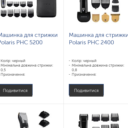
Машинка для стрижки
Машинка для стрижк
Polaris PHC 5200
Polaris PHC 2400
Колір: черный
Колір: черный
Мінімальна довжина стрижки:
Мінімальна довжина стрижки:
0,5
0,8
Призначення:
Призначення:
усы,борода,волосы
усы,борода,волосы,нос,уши
Подивитися
Подивитися