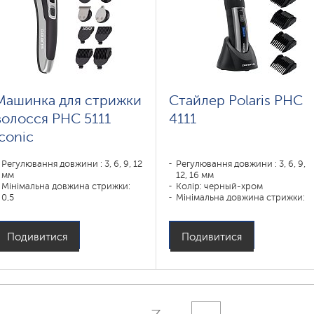
Машинка для стрижки
Стайлер Polaris PHC
волосся PHC 5111
4111
Iconic
Регулювання довжини : 3, 6, 9, 12
Регулювання довжини : 3, 6, 9,
мм
12, 16 мм
Мінімальна довжина стрижки:
Колір: черный-хром
0,5
Мінімальна довжина стрижки:
Призначення:
0,8
борода,волосы,лицо,нос,тело,усы,уши
Призначення:
усы,борода,тело,волосы
Подивитися
Подивитися