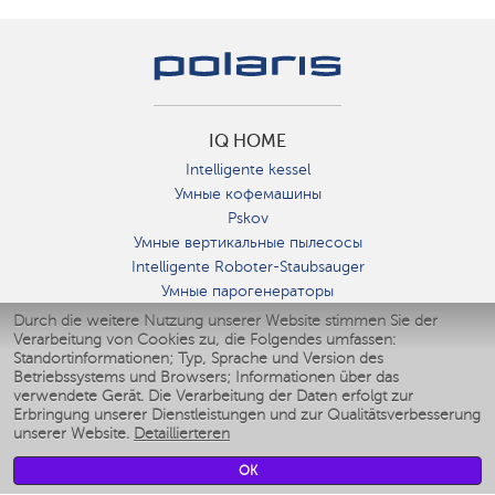
IQ HOME
Intelligente kessel
Умные кофемашины
Pskov
Умные вертикальные пылесосы
Intelligente Roboter-Staubsauger
Умные парогенераторы
Умные утюги
Durch die weitere Nutzung unserer Website stimmen Sie der
Verarbeitung von Cookies zu, die Folgendes umfassen:
Умные аэрогрили
Standortinformationen; Typ, Sprache und Version des
Умные мультиварки
Betriebssystems und Browsers; Informationen über das
Умные блендеры
verwendete Gerät. Die Verarbeitung der Daten erfolgt zur
Smarte befeuchter
Erbringung unserer Dienstleistungen und zur Qualitätsverbesserung
unserer Website.
Detaillierteren
Умные вентиляторы
Умные ирригаторы
OK
Smarte Personenwaage