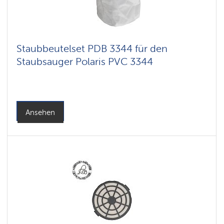
Zubehör
für
Zyklonstaubsauger
Staubbeutelset PDB 3344 für den
Staubsauger
Staubsauger Polaris PVC 3344
mit
SILENT-
Technologie
Ansehen