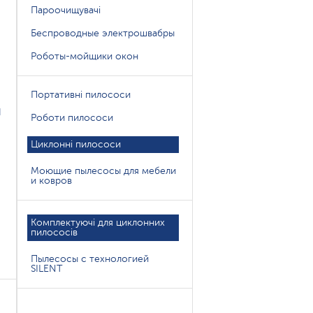
Пароочищувачі
Беспроводные электрошвабры
Роботы-мойщики окон
Портативні пилососи
я
Роботи пилососи
Циклонні пилососи
Моющие пылесосы для мебели
и ковров
Комплектуючі для циклонних
пилососів
Пылесосы с технологией
SILENT