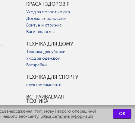
КРАСА І ЗДОРОВ'Я
Уход за полостью рта
Догляд за волоссям
Бритье и стрижка
Ваги підлогові
ТЕХНІКА ДЛЯ ДОМУ
ці
Техника для уборки
Уход за одеждой
Батарейки
ТЕХНІКА ДЛЯ СПОРТУ
електросамокати
ВСТРАИВАЕМАЯ
ТЕХНИКА
Вытяжки
цезнаходження; тип, мову і версію операційної
OK
Варочные панели
і нашого веб-сайту.
Більш детальна інформація
Духовые шкафы
Посудомоечные машины