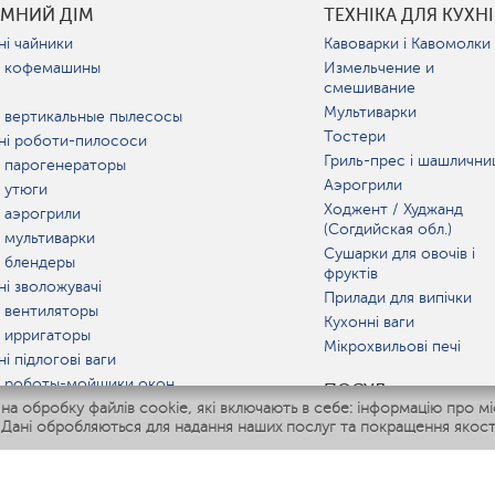
УМНИЙ ДІМ
ТЕХНІКА ДЛЯ КУХНІ
ні чайники
Кавоварки і Кавомолки
 кофемашины
Измельчение и
смешивание
Мультиварки
 вертикальные пылесосы
Тостери
ні роботи-пилососи
Гриль-прес і шашлични
 парогенераторы
Аэрогрили
 утюги
Ходжент / Худжанд
 аэрогрили
(Согдийская обл.)
 мультиварки
Сушарки для овочів і
 блендеры
фруктів
ні зволожувачі
Прилади для випічки
 вентиляторы
Кухонні ваги
 ирригаторы
Мікрохвильові печі
і підлогові ваги
 роботы-мойщики окон
ПОСУД
 обробку файлів cookie, які включають в себе: інформацію про міс
ні мультиварки
 Дані обробляються для надання наших послуг та покращення якост
Polaris IQ Home
АТ