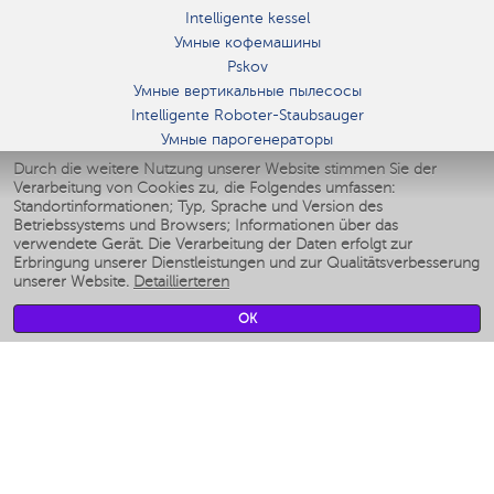
Intelligente kessel
Умные кофемашины
Pskov
Умные вертикальные пылесосы
Intelligente Roboter-Staubsauger
Умные парогенераторы
Умные утюги
Durch die weitere Nutzung unserer Website stimmen Sie der
Verarbeitung von Cookies zu, die Folgendes umfassen:
Умные аэрогрили
Standortinformationen; Typ, Sprache und Version des
Умные мультиварки
Betriebssystems und Browsers; Informationen über das
Умные блендеры
verwendete Gerät. Die Verarbeitung der Daten erfolgt zur
Smarte befeuchter
Erbringung unserer Dienstleistungen und zur Qualitätsverbesserung
unserer Website.
Detaillierteren
Умные вентиляторы
Умные ирригаторы
OK
Smarte Personenwaage
Умные роботы-мойщики окон
Smarter Multikocher
Мерч Polaris IQ Home
KLIMA
Luftbefeuchter