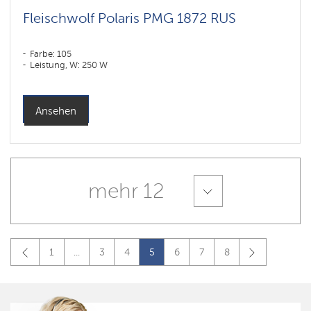
Fleischwolf Polaris PMG 1872 RUS
Farbe: 105
Leistung, W: 250 W
Ansehen
mehr 12
1
...
3
4
5
6
7
8