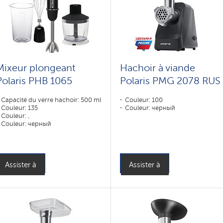
Mixeur plongeant
Hachoir à viande
Polaris PHB 1065
Polaris PMG 2078 RUS
Capacité du verre hachoir: 500 ml
Couleur: 100
Couleur: 135
Couleur: черный
Couleur: ,
Couleur: черный
Puissance, W: 1000 W
Assister à
Assister à