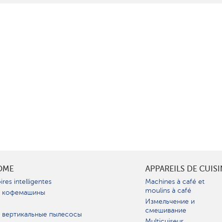
OME
APPAREILS DE CUIS
ires intelligentes
Machines à café et
moulins à café
 кофемашины
Измельчение и
смешивание
 вертикальные пылесосы
Multicuiseur