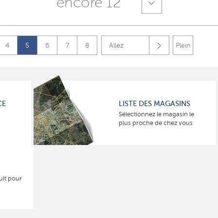
encore 12
4
5
6
7
8
Allez
Plein
CE
LISTE DES MAGASINS
Sélectionnez le magasin le
plus proche de chez vous
uit pour