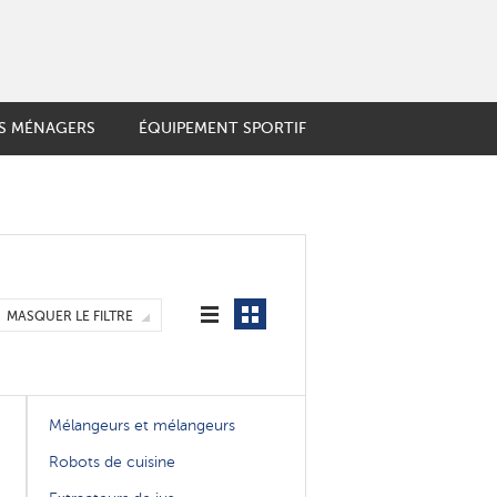
LS MÉNAGERS
ÉQUIPEMENT SPORTIF
 ET FRUITS
e française
LIGENTS
ière Geyser
igne
es thermos
GENT
couteaux
MASQUER LE FILTRE
soire de cuisine
Mélangeurs et mélangeurs
Robots de cuisine