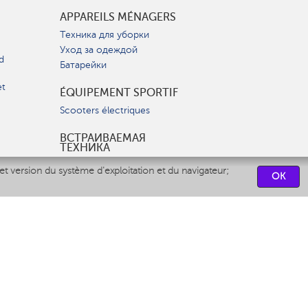
APPAREILS MÉNAGERS
Техника для уборки
Уход за одеждой
d
Батарейки
et
ÉQUIPEMENT SPORTIF
Scooters électriques
ВСТРАИВАЕМАЯ
ТЕХНИКА
Вытяжки
et version du système d'exploitation et du navigateur;
OK
Варочные панели
Духовые шкафы
Посудомоечные машины
CENTRES DE SERVICES
СВЯЗАТЬСЯ С НАМИ