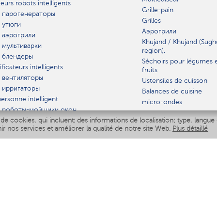
teurs robots intelligents
Grille-pain
 парогенераторы
Grilles
 утюги
Аэрогрили
 аэрогрили
Khujand / Khujand (Sugh
 мультиварки
region).
 блендеры
Séchoirs pour légumes 
ficateurs intelligents
fruits
 вентиляторы
Ustensiles de cuisson
 ирригаторы
Balances de cuisine
ersonne intelligent
micro-ondes
 роботы-мойщики окон
de cookies, qui incluent: des informations de localisation; type, langue 
iseur intelligent
VAISSELLE
nir nos services et améliorer la qualité de notre site Web.
Plus détaillé
Polaris IQ Home
AT
ficateurs
ateurs
 air