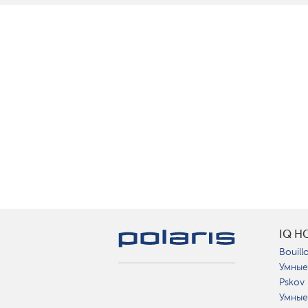
IQ H
Bouillo
Умные
Pskov
Умные