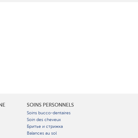
INE
SOINS PERSONNELS
Soins bucco-dentaires
Soin des cheveux
Бритье и стрижка
Balances au sol