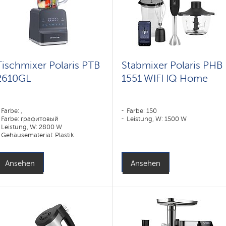
Tischmixer Polaris PTB
Stabmixer Polaris PHB
2610GL
1551 WIFI IQ Home
Farbe: ,
Farbe: 150
Farbe: графитовый
Leistung, W: 1500 W
Leistung, W: 2800 W
Gehäusematerial: Plastik
Material des Mixbehälters: Glas
Ansehen
Ansehen