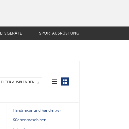
LTSGERÄTE
SPORTAUSRÜSTUNG
BST UND GEMÜSE
ösische Presse
ir-Kaffeemaschine
mobecher
E
er
FILTER AUSBLENDEN
enzubehör
Handmixer und handmixer
Küchenmaschinen