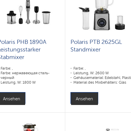
Polaris PHB 1890A
Polaris PTB 2625GL
Leistungsstarker
Standmixer
Stabmixer
Farbe: ,
Farbe: ,
Farbe: нержавеющая сталь-
Leistung, W: 2600 W
черный
Gehäusematerial: Edelstahl, Plast
Leistung, W: 1800 W
Material des Mixbehälters: Glas
Geschwindigkeitsstufen: ,
Ansehen
Ansehen