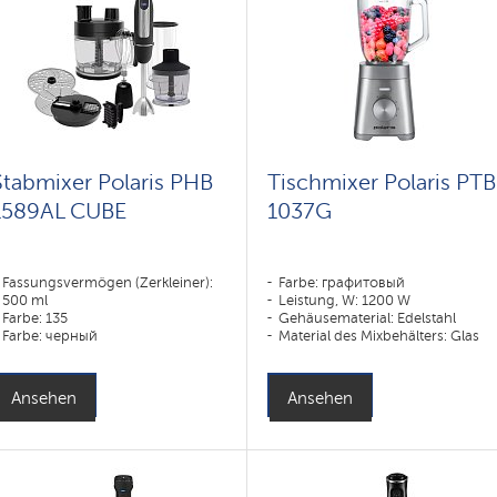
Stabmixer Polaris PHB
Tischmixer Polaris PTB
1589AL CUBE
1037G
Fassungsvermögen (Zerkleiner):
Farbe: графитовый
500 ml
Leistung, W: 1200 W
Farbe: 135
Gehäusematerial: Edelstahl
Farbe: черный
Material des Mixbehälters: Glas
Leistung, W: 1500 W
Ansehen
Ansehen