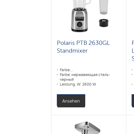
Polaris PTB 2630GL
Standmixer
Farbe: ,
Farbe: нержавеющая сталь-
черный
Leistung, W: 2600 W
Gehäusematerial: Edelstahl, Plastik
Material des Mixbehälters: Glas
Ansehen