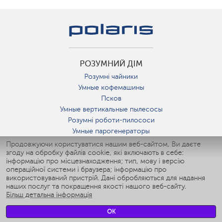
РОЗУМНИЙ ДІМ
Розумні чайники
Умные кофемашины
Псков
Умные вертикальные пылесосы
Розумні роботи-пилососи
Умные парогенераторы
Умные утюги
Продовжуючи користуватися нашим веб-сайтом, Ви даєте
згоду на обробку файлів cookie, які включають в себе:
Умные аэрогрили
інформацію про місцезнаходження; тип, мову і версію
Умные мультиварки
операційної системи і браузера; інформацію про
Умные блендеры
використовуваний пристрій. Дані обробляються для надання
Розумні зволожувачі
наших послуг та покращення якості нашого веб-сайту.
Більш детальна інформація
Умные вентиляторы
Умные ирригаторы
OK
Розумні підлогові ваги