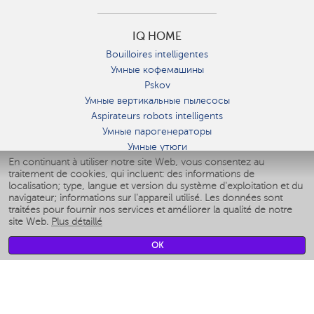
IQ HOME
Bouilloires intelligentes
Умные кофемашины
Pskov
Умные вертикальные пылесосы
Aspirateurs robots intelligents
Умные парогенераторы
Умные утюги
En continuant à utiliser notre site Web, vous consentez au
Умные аэрогрили
traitement de cookies, qui incluent: des informations de
Умные мультиварки
localisation; type, langue et version du système d'exploitation et du
Умные блендеры
navigateur; informations sur l'appareil utilisé. Les données sont
Humidificateurs intelligents
traitées pour fournir nos services et améliorer la qualité de notre
site Web.
Plus détaillé
Умные вентиляторы
Умные ирригаторы
OK
Pèse-personne intelligent
Умные роботы-мойщики окон
Multicuiseur intelligent
Мерч Polaris IQ Home