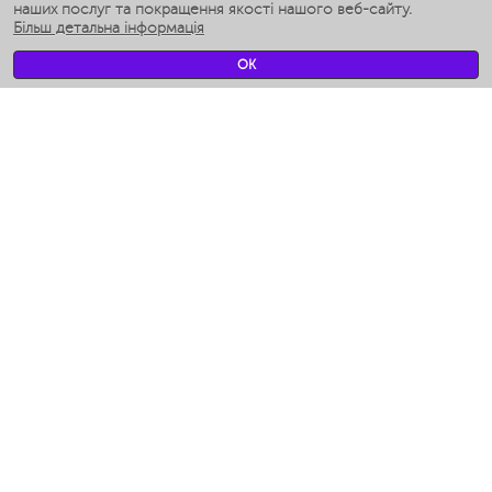
Розумні зволожувачі
наших послуг та покращення якості нашого веб-сайту.
Більш детальна інформація
Умные вентиляторы
Умные ирригаторы
OK
Розумні підлогові ваги
Умные роботы-мойщики окон
Розумні мультиварки
Мерч Polaris IQ Home
КЛІМАТ
зволожувачі
Вентилятори
очищувачі повітря
ТЕХНІКА ДЛЯ КУХНІ
Кавоварки і Кавомолки
Измельчение и смешивание
Мультиварки
Тостери
Гриль-прес і шашличниці
Аэрогрили
Ходжент / Худжанд (Согдийская обл.)