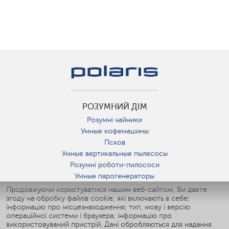
РОЗУМНИЙ ДІМ
Розумні чайники
Умные кофемашины
Псков
Умные вертикальные пылесосы
Розумні роботи-пилососи
Умные парогенераторы
Умные утюги
Продовжуючи користуватися нашим веб-сайтом, Ви даєте
згоду на обробку файлів cookie, які включають в себе:
Умные аэрогрили
інформацію про місцезнаходження; тип, мову і версію
Умные мультиварки
операційної системи і браузера; інформацію про
Умные блендеры
використовуваний пристрій. Дані обробляються для надання