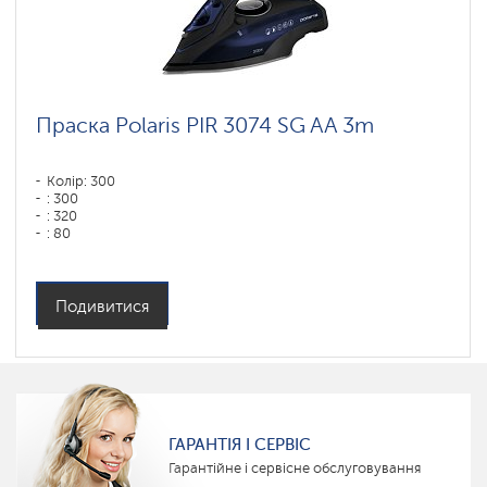
Праска Polaris PIR 3074 SG AA 3m
Колір: 300
: 300
: 320
: 80
Колір: синий-черный
Тип підошви: Анодоване покриття PRO 7 ANODIZED
Потужність, Вт: 3000
Подивитися
ГАРАНТІЯ І СЕРВІС
Гарантійне і сервісне обслуговування