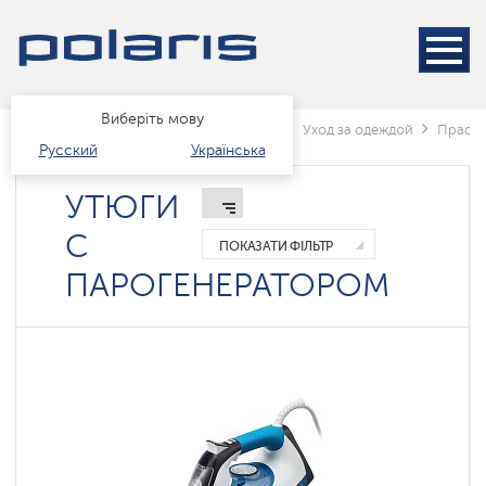
Відпарювачі
Парогенератори
Праски
Виберіть мову
Головна
Каталог
Техніка для дому
Уход за одеждой
Праск
Русский
Українська
Утюги
с
УТЮГИ
парогенератором
С
Паровые
ПОКАЗАТИ ФІЛЬТР
утюги
ПАРОГЕНЕРАТОРОМ
Умные
утюги
Polaris
IQ
home