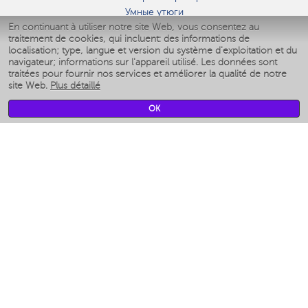
Умные утюги
En continuant à utiliser notre site Web, vous consentez au
Умные аэрогрили
traitement de cookies, qui incluent: des informations de
Умные мультиварки
localisation; type, langue et version du système d'exploitation et du
Умные блендеры
navigateur; informations sur l'appareil utilisé. Les données sont
Humidificateurs intelligents
traitées pour fournir nos services et améliorer la qualité de notre
site Web.
Plus détaillé
Умные вентиляторы
Умные ирригаторы
OK
Pèse-personne intelligent
Умные роботы-мойщики окон
Multicuiseur intelligent
Мерч Polaris IQ Home
CLIMAT
Humidificateurs
Ventilateurs
Filtre a air
APPAREILS DE CUISINE
Machines à café et moulins à café
Измельчение и смешивание