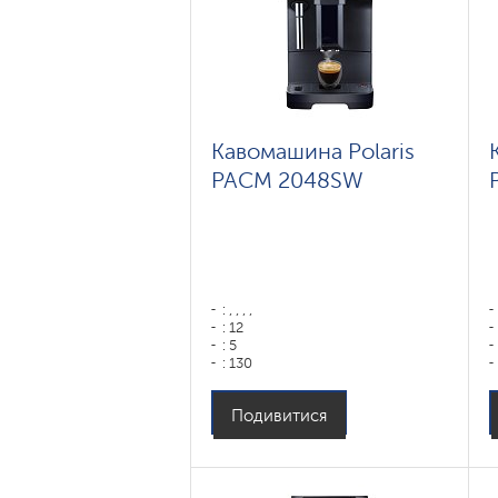
Кавомашина Polaris
PACM 2048SW
: , , , ,
: 12
: 5
: 130
: 75
Колір: ,
Подивитися
: ,
Колір: черный
Потужність, Вт: 1450
Об'єм контейнера для води: 1,8
Емкость бункера для зерен: 100