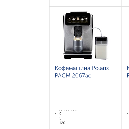
Потужність, Вт: 1450
Об'єм контейнера для води: 1,8
Емкость бункера для зерен: 100
гр
Кофемашина Polaris
PACM 2067ac
: , , , , , , , , , , ,
: 9
: 5
: 120
: 70