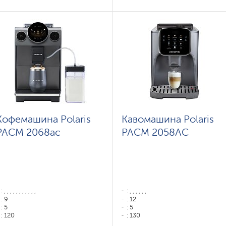
Об'єм контейнера для води: 2
Об'єм контейнера для води: 2
Емкость бункера для зерен: 300
Емкость бункера для зерен: 300
гр
гр
Кофемашина Polaris
Кавомашина Polaris
PACM 2068ac
PACM 2058AC
: , , , , , , , , , , ,
: , , , , , ,
: 9
: 12
: 5
: 5
: 120
: 130
: 70
: 75