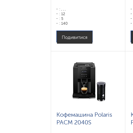
: , , ,
: 12
: 5
: 140
: 80
Колір: ,
Подивитися
: ,
Колір: черный
Потужність, Вт: 1450
Об'єм контейнера для води: 1,6
Емкость бункера для зерен: 250
гр
Кофемашина Polaris
PACM 2040S