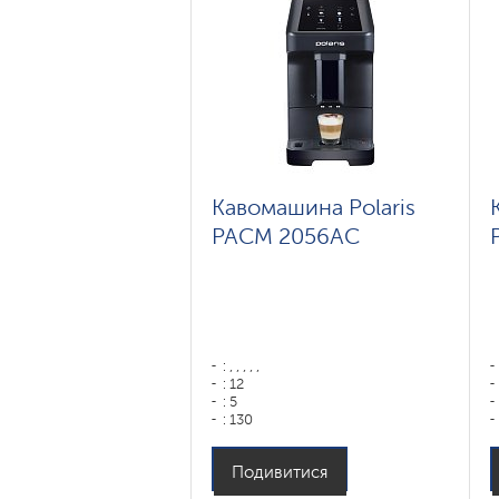
гр
Кавомашина Polaris
PACM 2056AC
: , , , , ,
: 12
: 5
: 130
: 75
Колір: ,
Подивитися
: ,
Колір: черный