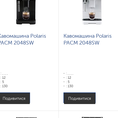
Кавомашина Polaris
Кавомашина Polaris
PACM 2048SW
PACM 2048SW
: , , , ,
: , , , ,
: 12
: 12
: 5
: 5
: 130
: 130
: 75
: 75
Колір: ,
Колір: ,
Подивитися
Подивитися
: ,
: ,
Колір: графитовый
Колір: белый
Потужність, Вт: 1450
Потужність, Вт: 1450
Об'єм контейнера для води: 1,8
Об'єм контейнера для води: 1,8
Емкость бункера для зерен: 100
Емкость бункера для зерен: 100