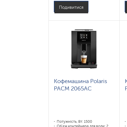
Колір: , ,
Подивитися
: ,
Колір: нержавеющая сталь-
черный
Потужність, Вт: 1450
Об'єм контейнера для води: 1,5
Емкость бункера для зерен: 250
гр
Кофемашина Polaris
PACM 2065AC
Потужність, Вт: 1500
Об'єм контейнера для води: 2