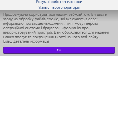
Розумні роботи-пилососи
Умные парогенераторы
Умные утюги
Продовжуючи користуватися нашим веб-сайтом, Ви даєте
згоду на обробку файлів cookie, які включають в себе:
Умные аэрогрили
інформацію про місцезнаходження; тип, мову і версію
Умные мультиварки
операційної системи і браузера; інформацію про
Умные блендеры
використовуваний пристрій. Дані обробляються для надання
Розумні зволожувачі
наших послуг та покращення якості нашого веб-сайту.
Більш детальна інформація
Умные вентиляторы
Умные ирригаторы
OK
Розумні підлогові ваги
Умные роботы-мойщики окон
Розумні мультиварки
Мерч Polaris IQ Home
КЛІМАТ
зволожувачі
Вентилятори
очищувачі повітря
ТЕХНІКА ДЛЯ КУХНІ
Кавоварки і Кавомолки