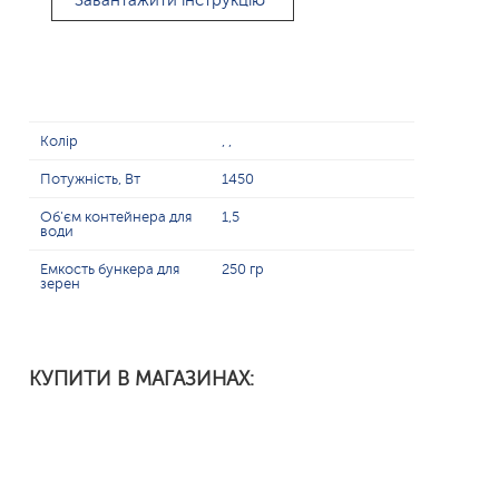
Завантажити інструкцію
Колір
, ,
Потужність, Вт
1450
Об'єм контейнера для
1,5
води
Емкость бункера для
250 гр
зерен
КУПИТИ В МАГАЗИНАХ: