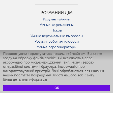
РОЗУМНИЙ ДІМ
Розумні чайники
Умные кофемашины
Псков
Умные вертикальные пылесосы
Розумні роботи-пилососи
Умные парогенераторы
Умные утюги
Продовжуючи користуватися нашим веб-сайтом, Ви даєте
згоду на обробку файлів cookie, які включають в себе:
Умные аэрогрили
інформацію про місцезнаходження; тип, мову і версію
Умные мультиварки
операційної системи і браузера; інформацію про
Умные блендеры
використовуваний пристрій. Дані обробляються для надання
Розумні зволожувачі
наших послуг та покращення якості нашого веб-сайту.
Більш детальна інформація
Умные вентиляторы
Умные ирригаторы
OK
Розумні підлогові ваги
Умные роботы-мойщики окон
Розумні мультиварки
Мерч Polaris IQ Home