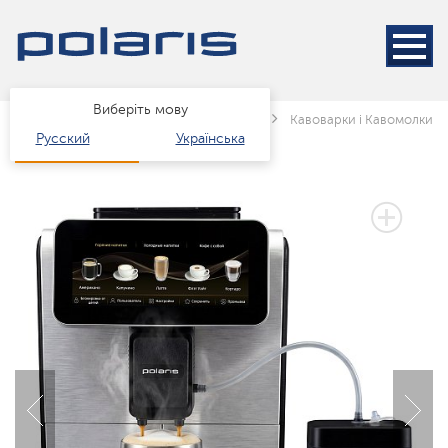
Виберіть мову
Головна
Каталог
Техніка для кухні
Кавоварки і Кавомолки
Русский
Українська
3 РОКИ ГАРАНТІЇ