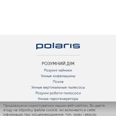
РОЗУМНИЙ ДІМ
Розумні чайники
Умные кофемашины
Псков
Умные вертикальные пылесосы
Розумні роботи-пилососи
Умные парогенераторы
Умные утюги
Продовжуючи користуватися нашим веб-сайтом, Ви даєте
згоду на обробку файлів cookie, які включають в себе:
Умные аэрогрили
інформацію про місцезнаходження; тип, мову і версію
Умные мультиварки