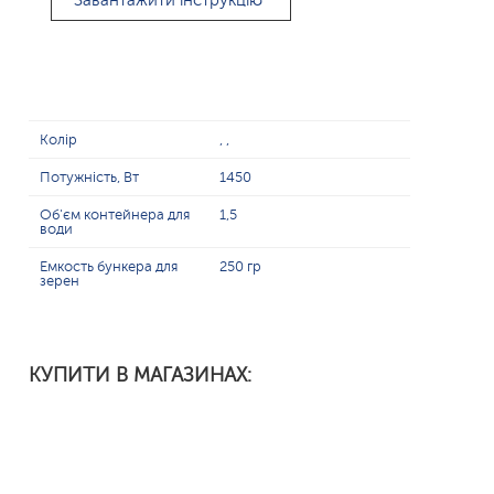
Завантажити інструкцію
Колір
, ,
Потужність, Вт
1450
Об'єм контейнера для
1,5
води
Емкость бункера для
250 гр
зерен
КУПИТИ В МАГАЗИНАХ: