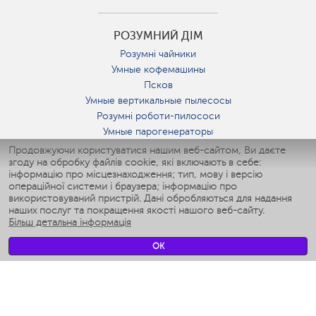
РОЗУМНИЙ ДІМ
Розумні чайники
Умные кофемашины
Псков
Умные вертикальные пылесосы
Розумні роботи-пилососи
Умные парогенераторы
Умные утюги
Продовжуючи користуватися нашим веб-сайтом, Ви даєте
згоду на обробку файлів cookie, які включають в себе:
Умные аэрогрили
інформацію про місцезнаходження; тип, мову і версію
Умные мультиварки
операційної системи і браузера; інформацію про
Умные блендеры
використовуваний пристрій. Дані обробляються для надання
Розумні зволожувачі
наших послуг та покращення якості нашого веб-сайту.
Більш детальна інформація
Умные вентиляторы
Умные ирригаторы
OK
Розумні підлогові ваги
Умные роботы-мойщики окон
Розумні мультиварки
Мерч Polaris IQ Home