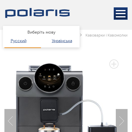
Виберіть мову
Головна
Каталог
Техніка для кухні
Кавоварки і Кавомолки
Русский
Українська
3 РОКИ ГАРАНТІЇ