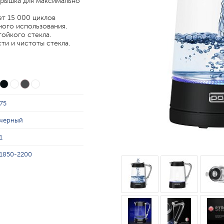
крышка для максимально
ет 15 000 циклов
ного использования.
ойкого стекла.
и и чистоты стекла.
75
черный
1
1850-2200