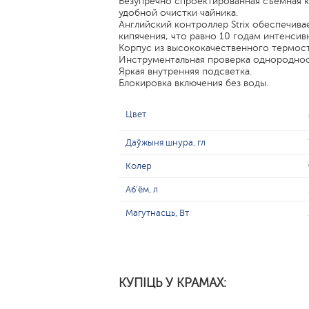
Безупречно спроектированная съемная 
удобной очистки чайника.
Английский контроллер Strix обеспечива
кипячения, что равно 10 годам интенсив
Корпус из высококачественного термост
Инструментальная проверка однородност
Яркая внутренняя подсветка.
Блокировка включения без воды.
Цвет
Даўжыня шнура, гл
Колер
Аб'ём, л
Магутнасць, Вт
КУПІЦЬ У КРАМАХ: