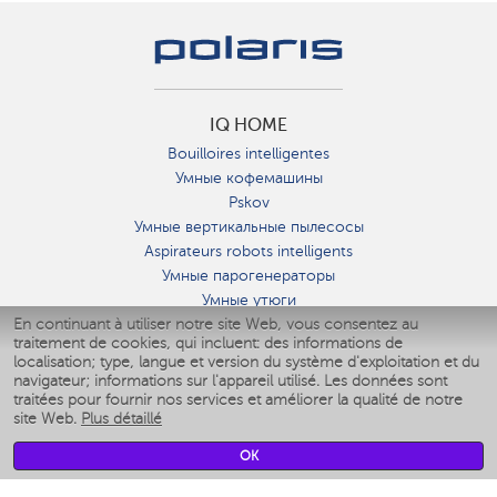
IQ HOME
Bouilloires intelligentes
Умные кофемашины
Pskov
Умные вертикальные пылесосы
Aspirateurs robots intelligents
Умные парогенераторы
Умные утюги
En continuant à utiliser notre site Web, vous consentez au
Умные аэрогрили
traitement de cookies, qui incluent: des informations de
Умные мультиварки
localisation; type, langue et version du système d'exploitation et du
Умные блендеры
navigateur; informations sur l'appareil utilisé. Les données sont
Humidificateurs intelligents
traitées pour fournir nos services et améliorer la qualité de notre
site Web.
Plus détaillé
Умные вентиляторы
Умные ирригаторы
OK
Pèse-personne intelligent
Умные роботы-мойщики окон