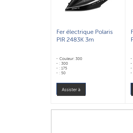
Fer électrique Polaris
PIR 2483K 3m
Couleur: 300
: 300
: 175
: 50
Couleur: черный-серебряный
Type de semelle: Revêtement
céramique PRO 5 Ceramic
Assister à
Puissance, W: 2400 W