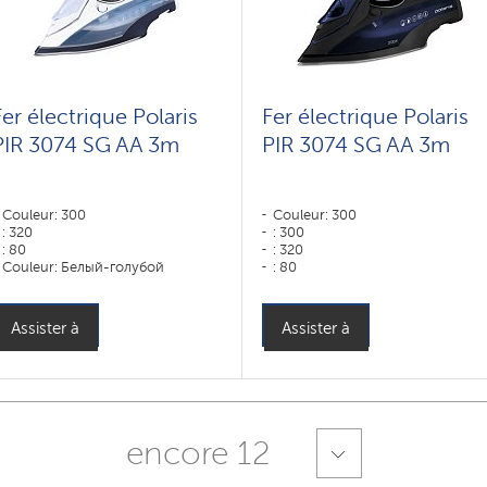
Fer électrique Polaris
Fer électrique Polaris
PIR 3074 SG AA 3m
PIR 3074 SG AA 3m
Couleur: 300
Couleur: 300
: 320
: 300
: 80
: 320
Couleur: Белый-голубой
: 80
Type de semelle: Revêtement
Couleur: синий-черный
anodisé PRO 7 ANODIZED
Type de semelle: Revêtement
Puissance, W: 3000 W
anodisé PRO 7 ANODIZED
Assister à
Assister à
Puissance, W: 3000 W
encore 12