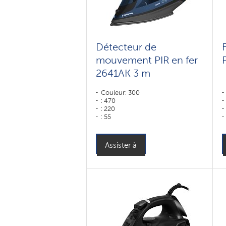
Détecteur de
mouvement PIR en fer
2641AK 3 m
Couleur: 300
: 470
: 220
: 55
Puissance, W: 2600 W
Assister à