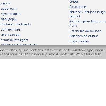
Grilles
 утюги
Аэрогрили
 аэрогрили
Khujand / Khujand (Sugh
 мультиварки
region).
 блендеры
Séchoirs pour légumes 
ficateurs intelligents
fruits
 вентиляторы
Ustensiles de cuisson
 ирригаторы
Balances de cuisine
ersonne intelligent
micro-ondes
 роботы-мойщики окон
de cookies, qui incluent: des informations de localisation; type, langue 
iseur intelligent
VAISSELLE
nir nos services et améliorer la qualité de notre site Web.
Plus détaillé
Polaris IQ Home
AT
ficateurs
ateurs
 air