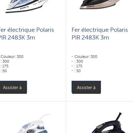
Fer électrique Polaris
Fer électrique Polaris
PIR 2483K 3m
PIR 2483K 3m
Couleur: 300
Couleur: 300
: 300
: 300
: 175
: 175
: 50
: 50
Couleur: белый-синий
Puissance, W: 2400 W
Puissance, W: 2400 W
Assister à
Assister à