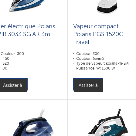
Fer électrique Polaris
Vapeur compact
PIR 3033 SG AK 3m.
Polaris PGS 1520C
Travel
Couleur: 300
Couleur: 300
: 450
Couleur: белый
: 320
Type de vapeur: компактный
: 80
Puissance, W: 1500 W
Couleur: Белый-синий
: 200 l
Puissance, W: 3000 W
Assister à
Assister à