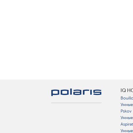
IQ H
Bouillo
Умные
Pskov
Умные
Aspira
Умные