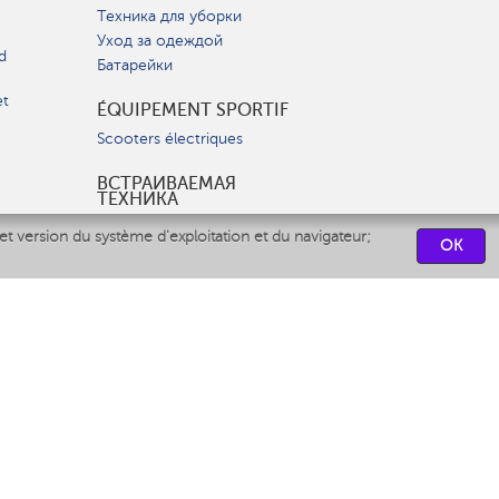
Техника для уборки
Уход за одеждой
d
Батарейки
et
ÉQUIPEMENT SPORTIF
Scooters électriques
ВСТРАИВАЕМАЯ
ТЕХНИКА
Вытяжки
et version du système d'exploitation et du navigateur;
OK
Варочные панели
Духовые шкафы
Посудомоечные машины
CENTRES DE SERVICES
СВЯЗАТЬСЯ С НАМИ