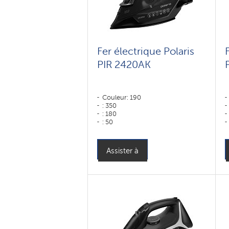
Fer électrique Polaris
PIR 2420AK
Couleur: 190
: 350
: 180
: 50
Couleur: черный
Puissance, W: 2400 W
Assister à