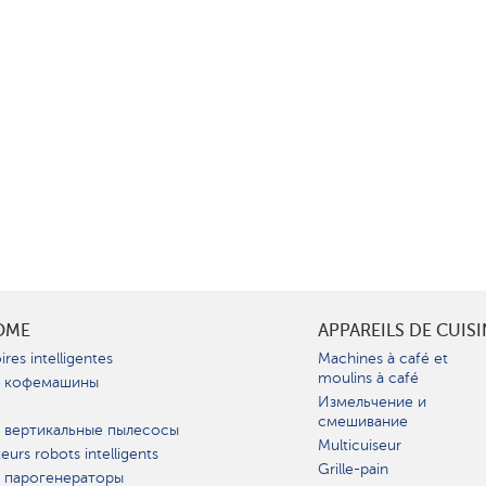
OME
APPAREILS DE CUIS
ires intelligentes
Machines à café et
moulins à café
 кофемашины
Измельчение и
смешивание
 вертикальные пылесосы
Multicuiseur
teurs robots intelligents
Grille-pain
 парогенераторы