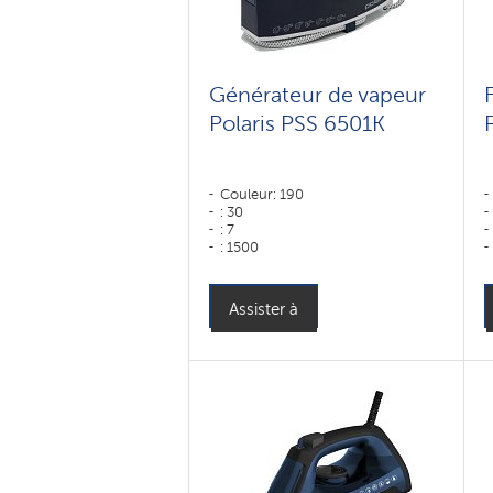
Générateur de vapeur
Polaris PSS 6501K
Couleur: 190
: 30
: 7
: 1500
: 400
: 120
Couleur: Синий-белый
Assister à
Puissance, W: 3000 W