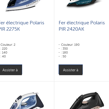
Fer électrique Polaris
Fer électrique Polaris
PIR 2275K
PIR 2420AK
Couleur: 2
Couleur: 190
: 220
: 350
: 140
: 180
: 40
: 50
Couleur: черный-синий
Couleur: Белый-Бирюзовый
Type de semelle: Revêtement
Puissance, W: 2400 W
céramique Easy-slide
Assister à
Assister à
Puissance, W: 2200 W