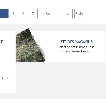
4
5
6
7
Allez
Plein
CE
LISTE DES MAGASINS
Sélectionnez le magasin le
plus proche de chez vous
uit pour