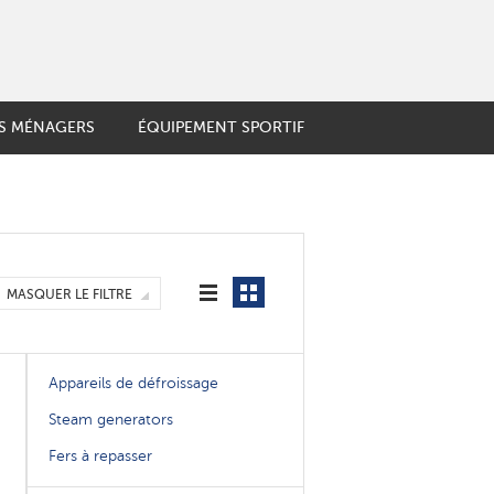
LS MÉNAGERS
ÉQUIPEMENT SPORTIF
 ET FRUITS
e française
LIGENTS
ière Geyser
igne
es thermos
GENT
MASQUER LE FILTRE
couteaux
soire de cuisine
Appareils de défroissage
Steam generators
Fers à repasser