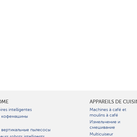
OME
APPAREILS DE CUIS
ires intelligentes
Machines à café et
moulins à café
 кофемашины
Измельчение и
смешивание
 вертикальные пылесосы
Multicuiseur
teurs robots intelligents