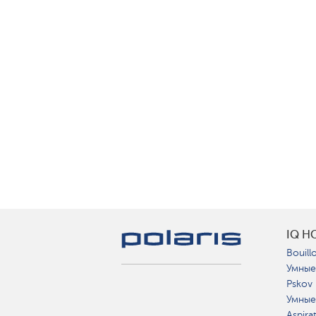
IQ H
Bouillo
Умные
Pskov
Умные
Aspira