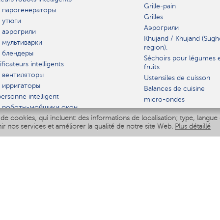
Grille-pain
 парогенераторы
Grilles
 утюги
Аэрогрили
 аэрогрили
Khujand / Khujand (Sugh
 мультиварки
region).
 блендеры
Séchoirs pour légumes 
ficateurs intelligents
fruits
 вентиляторы
Ustensiles de cuisson
 ирригаторы
Balances de cuisine
ersonne intelligent
micro-ondes
 роботы-мойщики окон
de cookies, qui incluent: des informations de localisation; type, langue 
iseur intelligent
VAISSELLE
nir nos services et améliorer la qualité de notre site Web.
Plus détaillé
Polaris IQ Home
AT
ficateurs
ateurs
 air