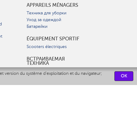
APPAREILS MÉNAGERS
Техника для уборки
Уход за одеждой
d
Батарейки
et
ÉQUIPEMENT SPORTIF
Scooters électriques
ВСТРАИВАЕМАЯ
ТЕХНИКА
Вытяжки
et version du système d'exploitation et du navigateur;
OK
Варочные панели
Духовые шкафы
Посудомоечные машины
CENTRES DE SERVICES
СВЯЗАТЬСЯ С НАМИ