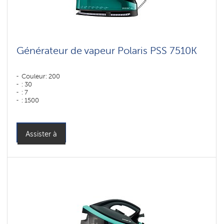
Générateur de vapeur Polaris PSS 7510K
Couleur: 200
: 30
: 7
: 1500
: 400
: 120
Couleur: Зеленый-черный
Puissance, W: 3000 W
Assister à