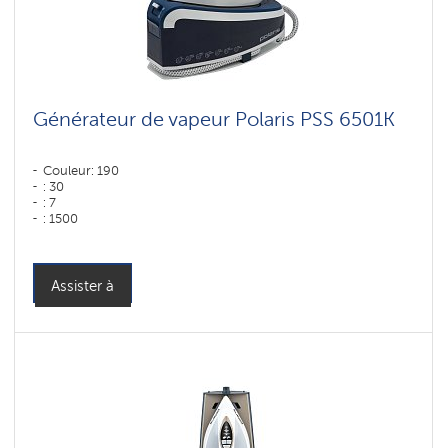
Générateur de vapeur Polaris PSS 6501K
Couleur: 190
: 30
: 7
: 1500
: 400
: 120
Couleur: Синий-белый
Puissance, W: 3000 W
Assister à