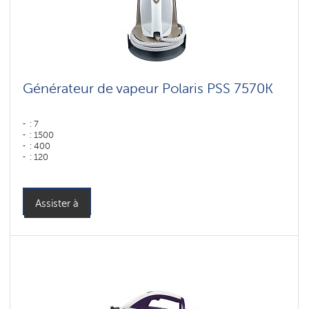
Générateur de vapeur Polaris PSS 7570K
: 7
: 1500
: 400
: 120
Couleur: Белый-золотой
Puissance, W: 3000 W
Assister à