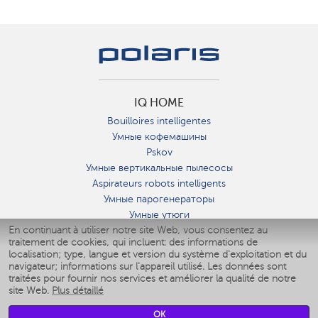
IQ HOME
Bouilloires intelligentes
Умные кофемашины
Pskov
Умные вертикальные пылесосы
Aspirateurs robots intelligents
Умные парогенераторы
Умные утюги
En continuant à utiliser notre site Web, vous consentez au
Умные аэрогрили
traitement de cookies, qui incluent: des informations de
Умные мультиварки
localisation; type, langue et version du système d'exploitation et du
Умные блендеры
navigateur; informations sur l'appareil utilisé. Les données sont
Humidificateurs intelligents
traitées pour fournir nos services et améliorer la qualité de notre
site Web.
Plus détaillé
Умные вентиляторы
Умные ирригаторы
OK