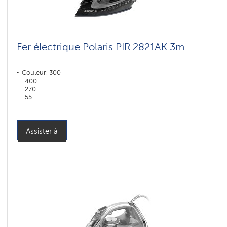
Fer électrique Polaris PIR 2821AK 3m
Couleur: 300
: 400
: 270
: 55
Couleur: черный-графит
Puissance, W: 2800 W
Assister à