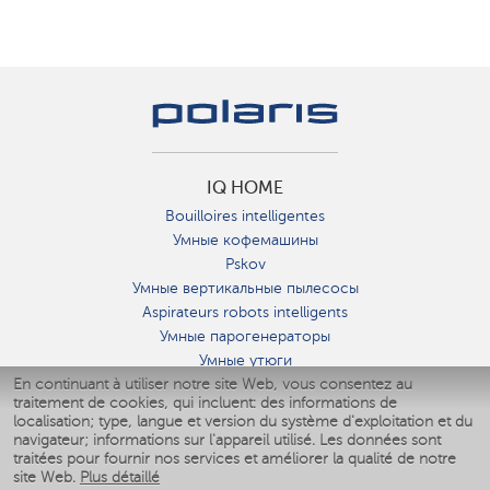
IQ HOME
Bouilloires intelligentes
Умные кофемашины
Pskov
Умные вертикальные пылесосы
Aspirateurs robots intelligents
Умные парогенераторы
Умные утюги
En continuant à utiliser notre site Web, vous consentez au
Умные аэрогрили
traitement de cookies, qui incluent: des informations de
Умные мультиварки
localisation; type, langue et version du système d'exploitation et du
Умные блендеры
navigateur; informations sur l'appareil utilisé. Les données sont
Humidificateurs intelligents
traitées pour fournir nos services et améliorer la qualité de notre
site Web.
Plus détaillé
Умные вентиляторы