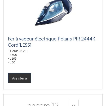
Fer à vapeur électrique Polaris PIR 2444K
Cord[LESS]
Couleur: 200
: 300
: 165
: 50
Couleur: Синий-белый
Puissance, W: 2400 W
Assister à
encore 12