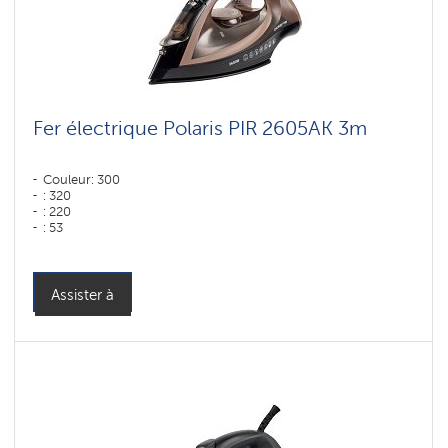
Fer électrique Polaris PIR 2605AK 3m
Couleur: 300
: 320
: 220
: 53
Couleur: Черный-Мокко
Puissance, W: 2600 W
Assister à