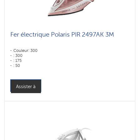
Fer électrique Polaris PIR 2497AK 3M
Couleur: 300
: 300
: 175
: 50
Couleur: розовый-белый
Puissance, W: 2400 W
Assister à