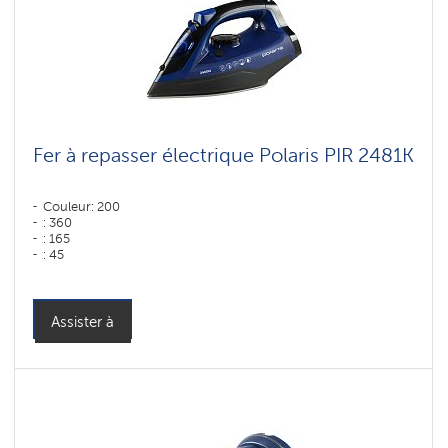
Fer à repasser électrique Polaris PIR 2481K
Couleur: 200
: 360
: 165
: 45
Couleur: Черный-синий
Puissance, W: 2400 W
Assister à